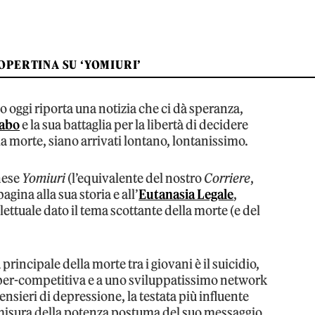
COPERTINA SU ‘YOMIURI’
oggi riporta una notizia che ci dà speranza,
Fabo
e la sua battaglia per la libertà di decidere
ia morte, siano arrivati lontano, lontanissimo.
nese
Yomiuri
(l’equivalente del nostro
Corriere
,
gina alla sua storia e all’
Eutanasia Legale
,
ttuale dato il tema scottante della morte (e del
rincipale della morte tra i giovani è il suicidio,
 iper-competitiva e a uno sviluppatissimo network
ensieri di depressione, la testata più influente
 misura della potenza postuma del suo messaggio,