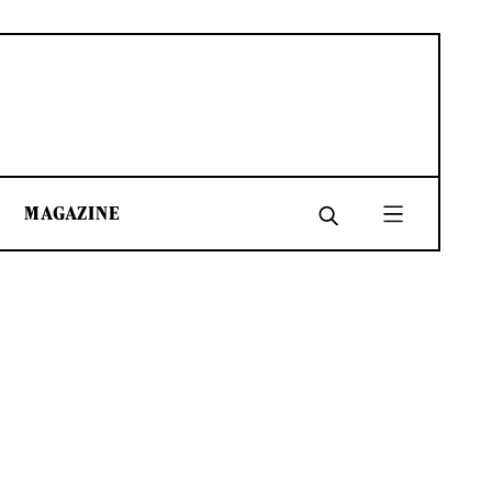
MAGAZINE
SHARE
SHARE