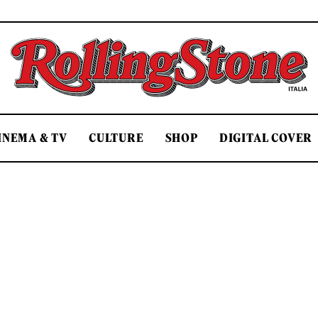
Rolling Stone Italia
INEMA & TV
CULTURE
SHOP
DIGITAL COVER