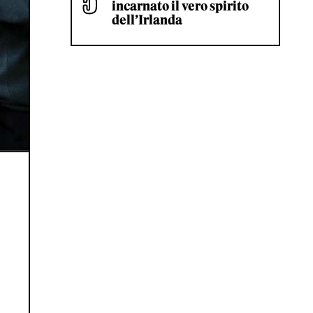
incarnato il vero spirito
dell’Irlanda