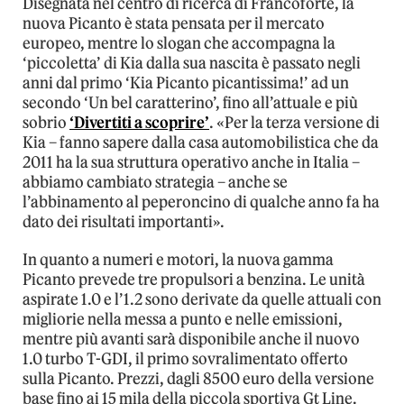
Disegnata nel centro di ricerca di Francoforte, la
nuova Picanto è stata pensata per il mercato
europeo, mentre lo slogan che accompagna la
‘piccoletta’ di Kia dalla sua nascita è passato negli
anni dal primo ‘Kia Picanto picantissima!’ ad un
secondo ‘Un bel caratterino’, fino all’attuale e più
sobrio
‘Divertiti a scoprire’
. «Per la terza versione di
Kia – fanno sapere dalla casa automobilistica che da
2011 ha la sua struttura operativo anche in Italia –
abbiamo cambiato strategia – anche se
l’abbinamento al peperoncino di qualche anno fa ha
dato dei risultati importanti».
In quanto a numeri e motori, la nuova gamma
Picanto prevede tre propulsori a benzina. Le unità
aspirate 1.0 e l’1.2 sono derivate da quelle attuali con
migliorie nella messa a punto e nelle emissioni,
mentre più avanti sarà disponibile anche il nuovo
1.0 turbo T-GDI, il primo sovralimentato offerto
sulla Picanto. Prezzi, dagli 8500 euro della versione
base fino ai 15 mila della piccola sportiva Gt Line.