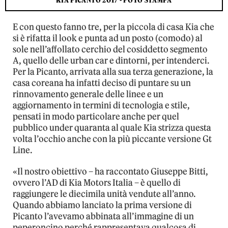
KIA PICANTO 2017 - FOTO STAMPA
E con questo fanno tre, per la piccola di casa Kia che
si è rifatta il look e punta ad un posto (comodo) al
sole nell’affollato cerchio del cosiddetto segmento
A, quello delle urban car e dintorni, per intenderci.
Per la Picanto, arrivata alla sua terza generazione, la
casa coreana ha infatti deciso di puntare su un
rinnovamento generale delle linee e un
aggiornamento in termini di tecnologia e stile,
pensati in modo particolare anche per quel
pubblico under quaranta al quale Kia strizza questa
volta l’occhio anche con la più piccante versione Gt
Line.
«Il nostro obiettivo – ha raccontato Giuseppe Bitti,
ovvero l’AD di Kia Motors Italia – è quello di
raggiungere le diecimila unità vendute all’anno.
Quando abbiamo lanciato la prima versione di
Picanto l’avevamo abbinata all’immagine di un
peperoncino perché rappresentava qualcosa di