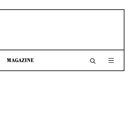
MAGAZINE
SHARE
SHARE