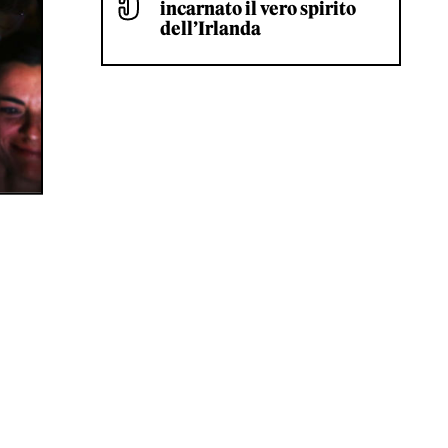
incarnato il vero spirito
dell’Irlanda