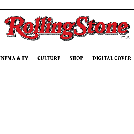
Rolling Stone Italia
INEMA & TV
CULTURE
SHOP
DIGITAL COVER