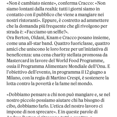
«Non è cambiato niente», conferma Cracco: «Non
siamo lontani dalla realtà: tutti i giorni siamo in
contatto con il pubblico che viene a mangiare nei
nostri ristoranti». Eppure, è costretto ad ammettere
che la domanda più frequente che gli rivolgono per
strada è: «Facciamo un selfie?».
Ora Berton, Oldani, Knam e Cracco posano insieme,
come una all-star band. Quattro fuoriclasse, quattro
amici che uniscono le loro forze per un’iniziativa di
beneficenza: una cena charity stellata promossa da
Mastercard in favore del World Food Programme,
ossia il Programma Alimentare Mondiale dell’Onu. E
l’obiettivo dell’evento, in programma il 12 giugno a
Milano, con la regia di Martino Crespi, è sostenere la
lotta contro la povertà e la fame nel mondo.
«Dobbiamo pensare a chi non può mangiare e, se nel
nostro piccolo possiamo aiutare chi ha bisogno di
cibo, dobbiamo farlo. L’etica del nostro lavoro ci
impone di non sprecare». E in queste parole di