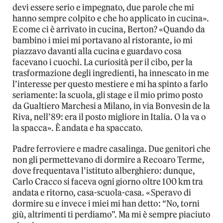
devi essere serio e impegnato, due parole che mi
hanno sempre colpito e che ho applicato in cucina».
E come ci è arrivato in cucina, Berton? «Quando da
bambino i miei mi portavano al ristorante, io mi
piazzavo davanti alla cucina e guardavo cosa
facevano i cuochi. La curiosità per il cibo, per la
trasformazione degli ingredienti, ha innescato in me
l’interesse per questo mestiere e mi ha spinto a farlo
seriamente: la scuola, gli stage e il mio primo posto
da Gualtiero Marchesi a Milano, in via Bonvesin de la
Riva, nell’89: era il posto migliore in Italia. O la va o
la spacca». È andata e ha spaccato.
Padre ferroviere e madre casalinga. Due genitori che
non gli permettevano di dormire a Recoaro Terme,
dove frequentava l’istituto alberghiero: dunque,
Carlo Cracco si faceva ogni giorno oltre 100 km tra
andata e ritorno, casa-scuola-casa. «Speravo di
dormire su e invece i miei mi han detto: “No, torni
giù, altrimenti ti perdiamo”. Ma mi è sempre piaciuto