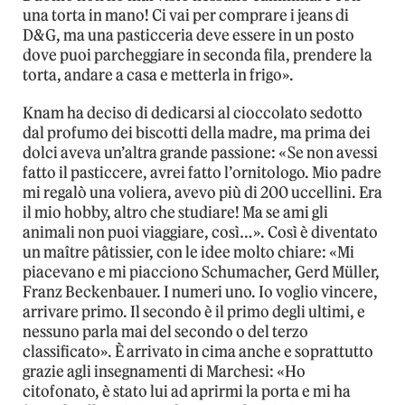
una torta in mano! Ci vai per comprare i jeans di
D&G, ma una pasticceria deve essere in un posto
dove puoi parcheggiare in seconda fila, prendere la
torta, andare a casa e metterla in frigo».
Knam ha deciso di dedicarsi al cioccolato sedotto
dal profumo dei biscotti della madre, ma prima dei
dolci aveva un’altra grande passione: «Se non avessi
fatto il pasticcere, avrei fatto l’ornitologo. Mio padre
mi regalò una voliera, avevo più di 200 uccellini. Era
il mio hobby, altro che studiare! Ma se ami gli
animali non puoi viaggiare, così…». Così è diventato
un maître pâtissier, con le idee molto chiare: «Mi
piacevano e mi piacciono Schumacher, Gerd Müller,
Franz Beckenbauer. I numeri uno. Io voglio vincere,
arrivare primo. Il secondo è il primo degli ultimi, e
nessuno parla mai del secondo o del terzo
classificato». È arrivato in cima anche e soprattutto
grazie agli insegnamenti di Marchesi: «Ho
citofonato, è stato lui ad aprirmi la porta e mi ha