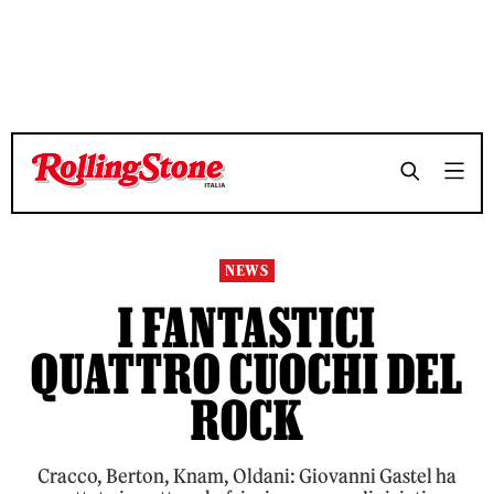
TEMPO DI LETTURA 12 MINUTI
TEMPO DI LETTURA 12 MINUTI
SHARE
SHARE
NEWS
I FANTASTICI
QUATTRO CUOCHI DEL
ROCK
Cracco, Berton, Knam, Oldani: Giovanni Gastel ha