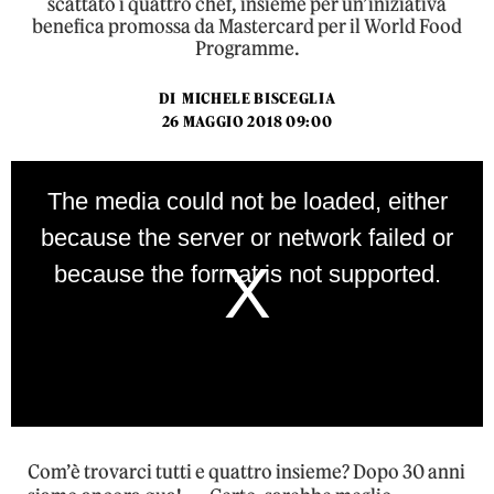
scattato i quattro chef, insieme per un’iniziativa
benefica promossa da Mastercard per il World Food
Programme.
DI
MICHELE BISCEGLIA
26 MAGGIO 2018 09:00
This
is
The media could not be loaded, either
a
modal
because the server or network failed or
window.
because the format is not supported.
Com’è trovarci tutti e quattro insieme? Dopo 30 anni