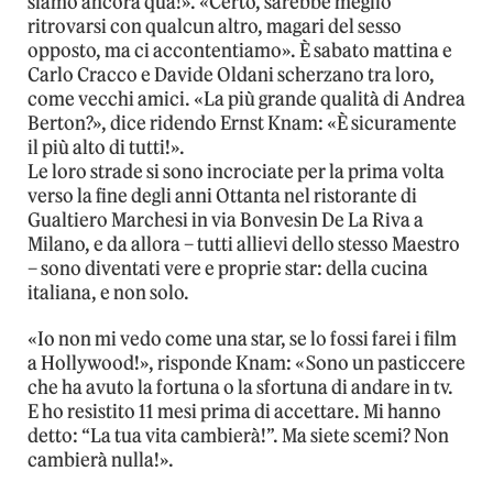
siamo ancora qua!». «Certo, sarebbe meglio
ritrovarsi con qualcun altro, magari del sesso
opposto, ma ci accontentiamo». È sabato mattina e
Carlo Cracco e Davide Oldani scherzano tra loro,
come vecchi amici. «La più grande qualità di Andrea
Berton?», dice ridendo Ernst Knam: «È sicuramente
il più alto di tutti!».
Le loro strade si sono incrociate per la prima volta
verso la fine degli anni Ottanta nel ristorante di
Gualtiero Marchesi in via Bonvesin De La Riva a
Milano, e da allora – tutti allievi dello stesso Maestro
– sono diventati vere e proprie star: della cucina
italiana, e non solo.
«Io non mi vedo come una star, se lo fossi farei i film
a Hollywood!», risponde Knam: «Sono un pasticcere
che ha avuto la fortuna o la sfortuna di andare in tv.
E ho resistito 11 mesi prima di accettare. Mi hanno
detto: “La tua vita cambierà!”. Ma siete scemi? Non
cambierà nulla!».