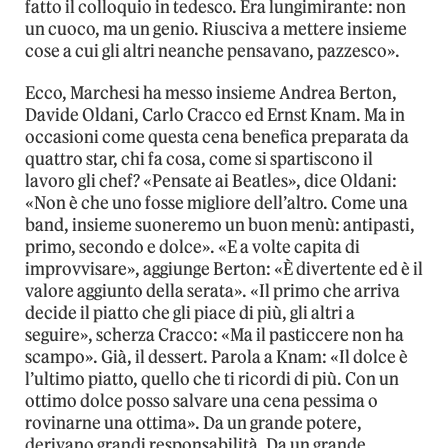
fatto il colloquio in tedesco. Era lungimirante: non
un cuoco, ma un genio. Riusciva a mettere insieme
cose a cui gli altri neanche pensavano, pazzesco».
Ecco, Marchesi ha messo insieme Andrea Berton,
Davide Oldani, Carlo Cracco ed Ernst Knam. Ma in
occasioni come questa cena benefica preparata da
quattro star, chi fa cosa, come si spartiscono il
lavoro gli chef? «Pensate ai Beatles», dice Oldani:
«Non è che uno fosse migliore dell’altro. Come una
band, insieme suoneremo un buon menù: antipasti,
primo, secondo e dolce». «E a volte capita di
improvvisare», aggiunge Berton: «È divertente ed è il
valore aggiunto della serata». «Il primo che arriva
decide il piatto che gli piace di più, gli altri a
seguire», scherza Cracco: «Ma il pasticcere non ha
scampo». Già, il dessert. Parola a Knam: «Il dolce è
l’ultimo piatto, quello che ti ricordi di più. Con un
ottimo dolce posso salvare una cena pessima o
rovinarne una ottima». Da un grande potere,
derivano grandi responsabilità. Da un grande