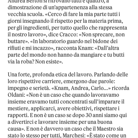
Andrea Berton si ritrovano tutti e quattro, a
dimostrazione di un’appartenenza alla stessa
vecchia scuola. «Cerco di fare la mia parte tutti i
giorni insegnando il rispetto per la materia prima,
per gli ingredienti, per tutto quello che rappresenta
il nostro lavoro», dice Cracco: «Non sprecare, non
buttare». «In laboratorio guardo nel bidone dei
rifiuti e mi incazzo», racconta Knam: «Dall’altra
parte del mondo non hanno da mangiare e tu butti
via la roba? Non esiste».
Una forte, profonda etica del lavoro. Parlando delle
loro rispettive carriere, emergono due parole:
impegno e serietà. «Knam, Andrea, Carlo…» ricorda
Oldani: «Non è un caso che quando lavoravamo
insieme eravamo tutti concentrati sull’imparare il
mestiere, applicarci, avere obiettivi, rispettare i
rapporti. E non è un caso se dopo 30 anni siamo qui
a divertirci e lavorare insieme per una buona
causa». E non è davvero un caso che il Maestro sia
stato lo stesso per tutti, Marchesi: «È stato come un