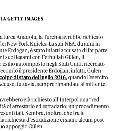
VIA GETTY IMAGES
a turca Anadolu, la Turchia avrebbe richiesto
 dei New York Knicks. La star NBA, da anni in
nte Erdoğan, è stato infatti accusato di far parte
 i suoi legami con Fethullah Gülen, il
 esilio autoimposto negli Stati Uniti, ricercato
condo il presidente Erdoğan, infatti, Gülen
colpo di stato del luglio 2016
, quando l’esercito
 Accuse, tuttavia, sempre rimandate al mittente.
vrebbero già richiesto all’Interpol una “red
lità di arrestarlo ed estradarlo; un procedimento
sunti tali. Sembra, inoltre, che fra le
a richiesta d’estradizione ci siano alcuni post
 suo appoggio Gülen.