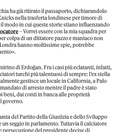
hia ha già ritirato il passaporto, dichiarandolo
i Knicks nella trasferta londinese per timore di
e il modo in cui queste storie stiano influenzando
giocatore
– Vorrei essere con la mia squadra per
 per colpa di un dittatore pazzo e maniaco non
 Londra hanno moltissime spie, potrebbe
mento».
rino di Erdoğan. Fra i casi più eclatanti, infatti,
iatori turchi più talentuosi di sempre: l’ex stella
almente gestisce un locale in California, a Palo
n mandato di arresto mentre il padre è stato
i beni, dai conti in banca alle proprietà
al governo.
unta del Partito della Giustizia e dello Sviluppo
 un seggio in parlamento. Tuttavia il calciatore
ce persecuzione del presidente decise di