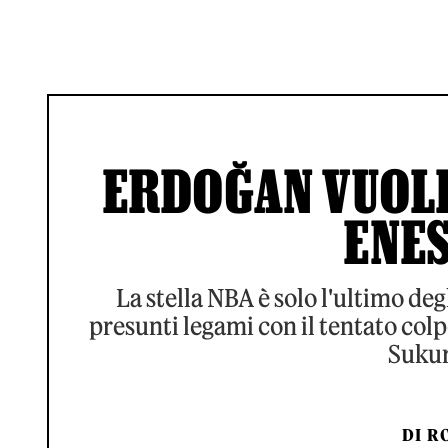
ERDOĞAN VUOLE
ENE
La stella NBA è solo l'ultimo deg
presunti legami con il tentato col
Sukur
DI
RO