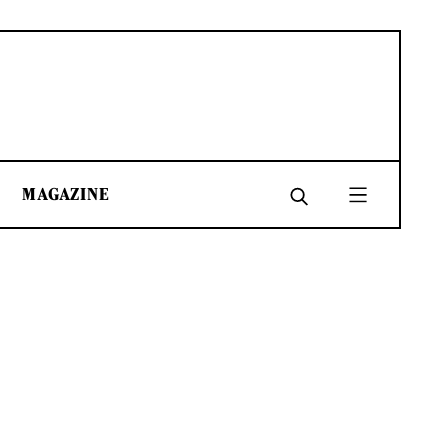
MAGAZINE
SHARE
SHARE