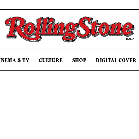
Rolling Stone Italia
INEMA & TV
CULTURE
SHOP
DIGITAL COVER