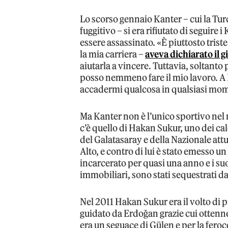
Lo scorso gennaio Kanter – cui la Turc
fuggitivo – si era rifiutato di seguire 
essere assassinato. «È piuttosto trist
la mia carriera –
aveva dichiarato il 
aiutarla a vincere. Tuttavia, soltanto
posso nemmeno fare il mio lavoro. A
accadermi qualcosa in qualsiasi mo
Ma Kanter non è l’unico sportivo nel mi
c’è quello di Hakan Sukur, uno dei calc
del Galatasaray e della Nazionale attu
Alto, e contro di lui è stato emesso u
incarcerato per quasi una anno e i suo
immobiliari, sono stati sequestrati d
Nel 2011 Hakan Sukur era il volto di p
guidato da Erdoğan grazie cui ottenne
era un seguace di Gülen e per la fero