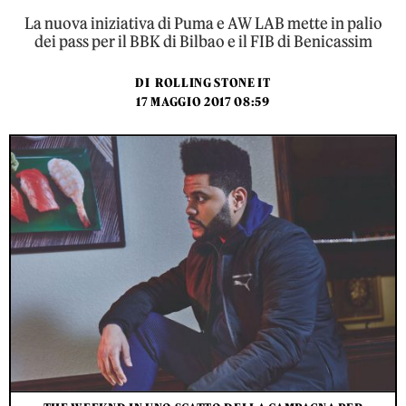
La nuova iniziativa di Puma e AW LAB mette in palio
dei pass per il BBK di Bilbao e il FIB di Benicassim
DI
ROLLING STONE IT
17 MAGGIO 2017 08:59