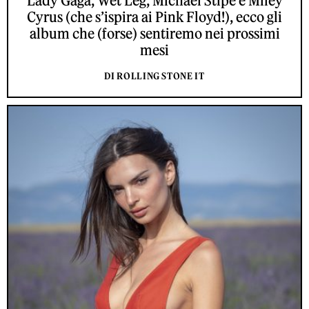
Lady Gaga, Wet Leg, Michael Stipe e Miley
Cyrus (che s’ispira ai Pink Floyd!), ecco gli
album che (forse) sentiremo nei prossimi
mesi
DI ROLLING STONE IT