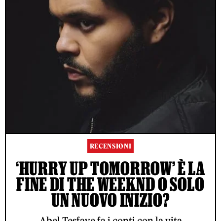
RECENSIONI
‘HURRY UP TOMORROW’ È LA
FINE DI THE WEEKND O SOLO
UN NUOVO INIZIO?
Abel Tesfaye fa i conti con la vita