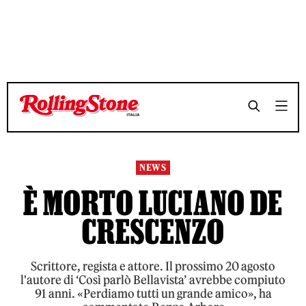
TEMPO DI LETTURA 3 MINUTI
TEMPO DI LETTURA 3 MINUTI
SHARE
SHARE
NEWS
È MORTO LUCIANO DE
CRESCENZO
Scrittore, regista e attore. Il prossimo 20 agosto
l'autore di ‘Così parlò Bellavista’ avrebbe compiuto
91 anni. «Perdiamo tutti un grande amico», ha