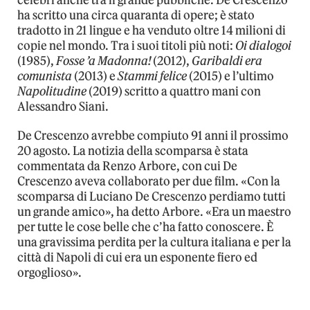
celebri anche tra il grande pubbliche. De Crescenzo
ha scritto una circa quaranta di opere; è stato
tradotto in 21 lingue e ha venduto oltre 14 milioni di
copie nel mondo. Tra i suoi titoli più noti:
Oi dialogoi
(1985),
Fosse ’a Madonna!
(2012),
Garibaldi era
comunista
(2013) e
Stammi felice
(2015) e l’ultimo
Napolitudine
(2019) scritto a quattro mani con
Alessandro Siani.
De Crescenzo avrebbe compiuto 91 anni il prossimo
20 agosto. La notizia della scomparsa è stata
commentata da Renzo Arbore, con cui De
Crescenzo aveva collaborato per due film. «Con la
scomparsa di Luciano De Crescenzo perdiamo tutti
un grande amico», ha detto Arbore. «Era un maestro
per tutte le cose belle che c’ha fatto conoscere. È
una gravissima perdita per la cultura italiana e per la
città di Napoli di cui era un esponente fiero ed
orgoglioso».