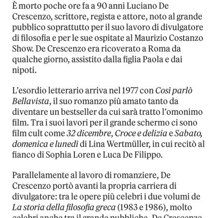
È morto poche ore fa a 90 anni Luciano De
Crescenzo, scrittore, regista e attore, noto al grande
pubblico soprattutto per il suo lavoro di divulgatore
di filosofia e per le sue ospitate al Maurizio Costanzo
Show. De Crescenzo era ricoverato a Roma da
qualche giorno, assistito dalla figlia Paola e dai
nipoti.
L’esordio letterario arriva nel 1977 con
Così parlò
Bellavista
, il suo romanzo più amato tanto da
diventare un bestseller da cui sarà tratto l’omonimo
film. Tra i suoi lavori per il grande schermo ci sono
film cult come
32 dicembre
,
Croce e delizia
e
Sabato,
domenica e lunedì
di Lina Wertmüller, in cui recitò al
fianco di Sophia Loren e Luca De Filippo.
Parallelamente al lavoro di romanziere, De
Crescenzo portò avanti la propria carriera di
divulgatore: tra le opere più celebri i due volumi de
La storia della filosofia greca
(1983 e 1986), molto