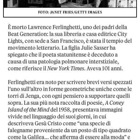
FOTO: JANET FRIES/GETTY IMAGES
È morto Lawrence Ferlinghetti, uno dei padri della
Beat Generation: la sua libreria e casa editrice City
Lights, con sede a San Francisco, è stata il tempio del
movimento letterario. La figlia Julie Sasser ha
spiegato che il poeta statunitense è deceduto a
causa di una patologia polmonare interstiziale,
come riferisce il
New York Times
. Aveva 101 anni.
Ferlinghetti era noto per scrivere brevi versi spezzati
l’uno sull’altro in forme geometriche uniche come le
torri di Jenga, con ogni pensiero a supportare quelli
sopra. La sua più nota raccolta di poesie,
A Coney
Island of the Mind
del 1958, presentava immagini
vivide nel linguaggio dei suoi giorni, in cui
descriveva Gesù Cristo come “una specie di
falegname proveniente da un posto di tipo quadrato
come la Galilea… che afferma di essere alla moda” e