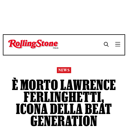
TEMPO DI LETTURA 3 MINUTI
TEMPO DI LETTURA 3 MINUTI
SHARE
SHARE
NEWS
È MORTO LAWRENCE
FERLINGHETTI,
ICONA DELLA BEAT
GENERATION