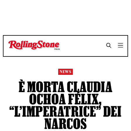
TEMPO DI LETTURA 3 MINUTI
TEMPO DI LETTURA 3 MINUTI
SHARE
SHARE
NEWS
È MORTA CLAUDIA
OCHOA FÉLIX,
“L’IMPERATRICE” DEI
NARCOS