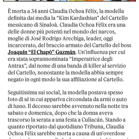
È morta a 34 anni Claudia Ochoa Félix, la modella
definita dai media la “Kim Kardashian” del Cartello
messicano di Sinaloà. Claudia Ochoa Félix era una
delle donne più potenti nel mondo dei narcos,
moglie di José Rodrigo Arechiga, leader, oggi
incarcerato, del braccio armato del Cartello del boss
Joaquín “El Chapò” Guzmán
. Un’influenza per cui
era stata soprannominata “Imperatrice degli
Antrax”, dal nome di una banda di killer al servizio
del Cartello, nonostante la modella abbia sempre
negato in ogni modo la sua affiliazione al Cartello.
Seguitissima sui social, la modella postava spesso
foto di sé in cui appariva circondata da armi o auto
di lusso. Il decesso sarebbe avvenuto nella notte tra
sabato e domenica, dopo che la donna aveva
trascorso la serata a una festa a Culiacán. Stando a
quanto riportato dal quotidiano Tribuna, Claudia
Ochoa Félix sarebbe morta a causa di un’overdose