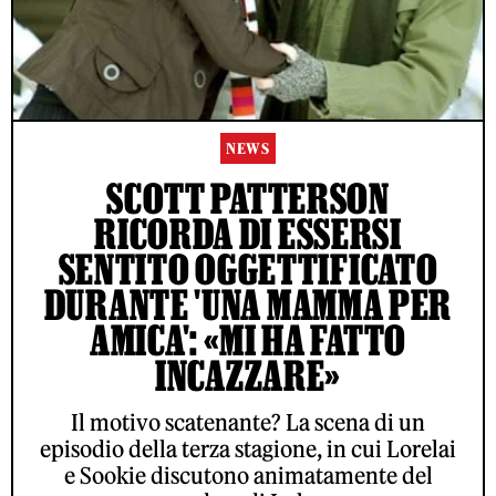
NEWS
SCOTT PATTERSON
RICORDA DI ESSERSI
SENTITO OGGETTIFICATO
DURANTE 'UNA MAMMA PER
AMICA': «MI HA FATTO
INCAZZARE»
ACCETTO LE NORME SUL TRATTAMENTO DEI DATI E
L'INVIO DELLA NEWSLETTER DI RS
Il motivo scatenante? La scena di un
episodio della terza stagione, in cui Lorelai
e Sookie discutono animatamente del
© ROLLING STONE ITALIA 2026
CONTATTI
PUBBLICITÀ