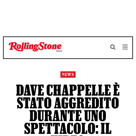
TEMPO DI LETTURA 3 MINUTI
TEMPO DI LETTURA 3 MINUTI
SHARE
SHARE
NEWS
DAVE CHAPPELLE È
STATO AGGREDITO
DURANTE UNO
SPETTACOLO: IL