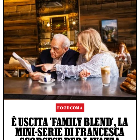
FOODCOMA
È USCITA 'FAMILY BLEND', LA
MINI-SERIE DI FRANCESCA