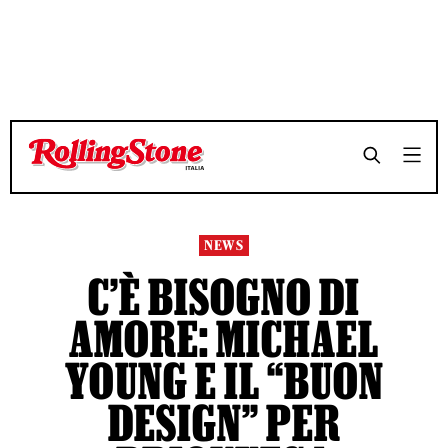
TEMPO DI LETTURA 4 MINUTI
TEMPO DI LETTURA 4 MINUTI
SHARE
SHARE
NEWS
C’È BISOGNO DI
AMORE: MICHAEL
YOUNG E IL “BUON
DESIGN” PER