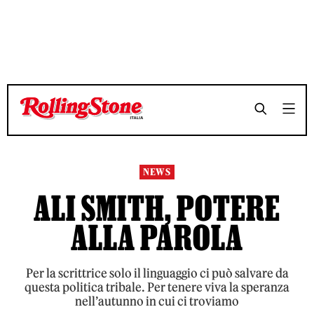
TEMPO DI LETTURA 4 MINUTI
TEMPO DI LETTURA 4 MINUTI
SHARE
SHARE
NEWS
ALI SMITH, POTERE
ALLA PAROLA
Per la scrittrice solo il linguaggio ci può salvare da
questa politica tribale. Per tenere viva la speranza
nell’autunno in cui ci troviamo