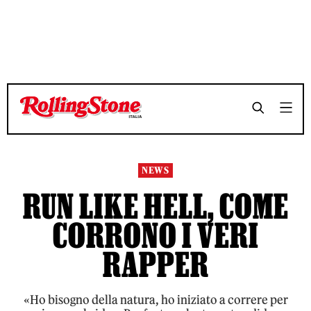
TEMPO DI LETTURA 8 MINUTI
TEMPO DI LETTURA 8 MINUTI
SHARE
SHARE
NEWS
RUN LIKE HELL, COME
CORRONO I VERI
RAPPER
«Ho bisogno della natura, ho iniziato a correre per