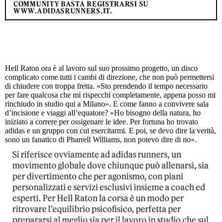
COMMUNITY BASTA REGISTRARSI SU
WWW.ADIDASRUNNERS.IT.
Hell Raton ora è al lavoro sul suo prossimo progetto, un disco
complicato come tutti i cambi di direzione, che non può permettersi
di chiudere con troppa fretta. «Sto prendendo il tempo necessario
per fare qualcosa che mi rispecchi completamente, appena posso mi
rinchiudo in studio qui a Milano». E come fanno a convivere sala
d’incisione e viaggi all’equatore? «Ho bisogno della natura, ho
iniziato a correre per ossigenare le idee. Per fortuna ho trovato
adidas e un gruppo con cui esercitarmi. E poi, se devo dire la verità,
sono un fanatico di Pharrell Williams, non potevo dire di no».
Si riferisce ovviamente ad adidas runners, un
movimento globale dove chiunque può allenarsi, sia
per divertimento che per agonismo, con piani
personalizzati e servizi esclusivi insieme a coach ed
esperti. Per Hell Raton la corsa è un modo per
ritrovare l’equilibrio psicofisico, perfetta per
prepararsi al meglio sia per il lavoro in studio che sul