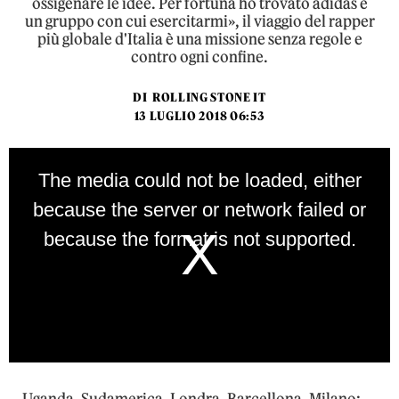
ossigenare le idee. Per fortuna ho trovato adidas e
un gruppo con cui esercitarmi», il viaggio del rapper
più globale d'Italia è una missione senza regole e
contro ogni confine.
DI
ROLLING STONE IT
13 LUGLIO 2018 06:53
This
is
The media could not be loaded, either
a
modal
because the server or network failed or
window.
because the format is not supported.
Uganda, Sudamerica, Londra, Barcellona, Milano: