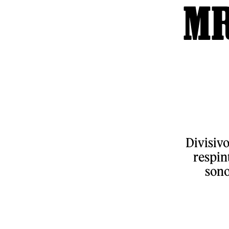
MR
Divisiv
respin
sono