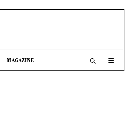
MAGAZINE
SHARE
SHARE