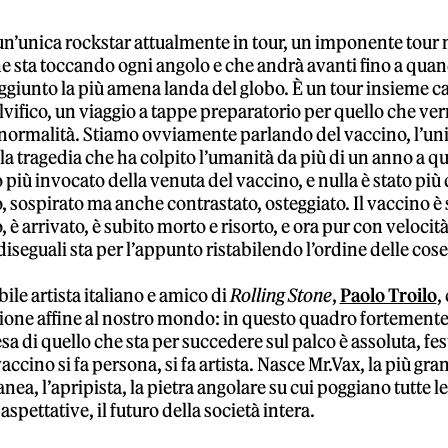
un’unica rockstar attualmente in tour, un imponente tour
e sta toccando ogni angolo e che andrà avanti fino a qua
ggiunto la più amena landa del globo. È un tour insieme ca
lvifico, un viaggio a tappe preparatorio per quello che ver
a normalità. Stiamo ovviamente parlando del vaccino, l’un
la tragedia che ha colpito l’umanità da più di un anno a qu
o più invocato della venuta del vaccino, e nulla è stato più 
 sospirato ma anche contrastato, osteggiato. Il vaccino è 
, è arrivato, è subito morto e risorto, e ora pur con velocità
iseguali sta per l’appunto ristabilendo l’ordine delle cose
le artista italiano e amico di
Rolling Stone
,
Paolo Troilo
,
ione affine al nostro mondo: in questo quadro fortement
esa di quello che sta per succedere sul palco è assoluta, fes
 vaccino si fa persona, si fa artista. Nasce Mr.Vax, la più gr
a, l’apripista, la pietra angolare su cui poggiano tutte le a
 aspettative, il futuro della società intera.