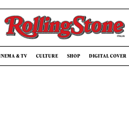
Rolling Stone Italia
INEMA & TV
CULTURE
SHOP
DIGITAL COVER