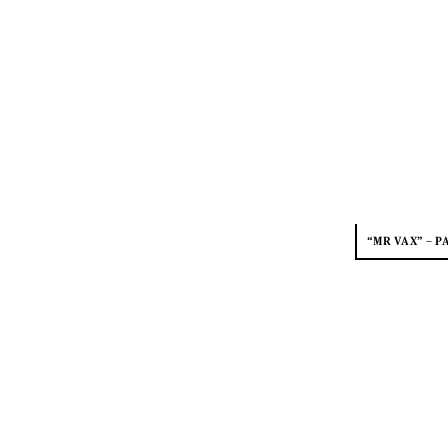
“MR VAX” – P