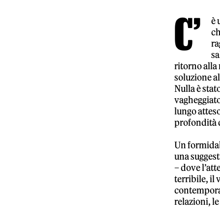
C’
è 
ch
ra
sa
ritorno all
soluzione al
Nulla è stat
vagheggiato,
lungo atteso
profondità d
Un formidabi
una suggest
– dove l’att
terribile, il
contemporane
relazioni, le