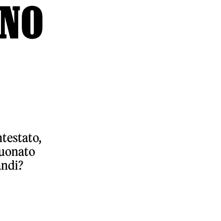
INO
testato,
suonato
andi?