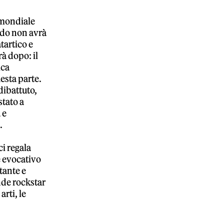
 mondiale
ndo non avrà
tartico e
rà dopo: il
ica
esta parte.
dibattuto,
stato a
 e
.
 ci regala
e evocativo
tante e
ande rockstar
rti, le