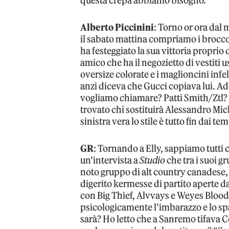
questa crepa abbiamo bisogno.
Alberto Piccinini
: Torno or ora dal 
il sabato mattina compriamo i broccol
ha festeggiato la sua vittoria proprio
amico che ha il negozietto di vestiti 
oversize colorate e i maglioncini infe
anzi diceva che Gucci copiava lui. Ade
vogliamo chiamare? Patti Smith/Ztl? S
trovato chi sostituirà Alessandro Miche
sinistra vera lo stile è tutto fin dai tem
GR
: Tornando a Elly, sappiamo tutti c
un’intervista a
Studio
che tra i suoi g
noto gruppo di alt country canadese,
digerito kermesse di partito aperte da
con Big Thief, Alvvays e Weyes Blood
psicologicamente l’imbarazzo e lo spa
sarà? Ho letto che a Sanremo tifav