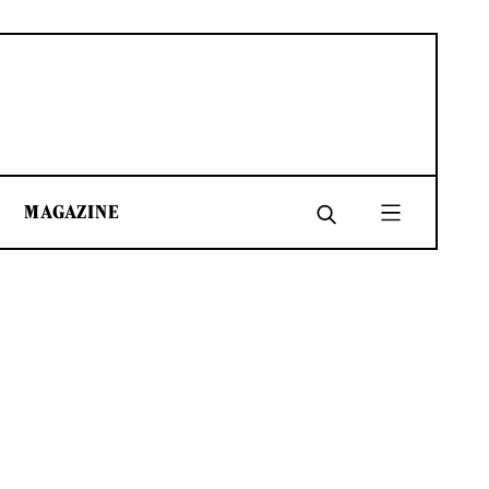
MAGAZINE
SHARE
SHARE