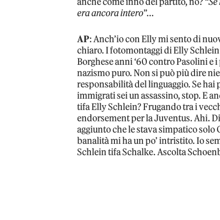
anche come inno del partito, no? “
Se
era ancora intero
”…
AP
: Anch’io con Elly mi sento di nuov
chiaro. I fotomontaggi di Elly Schlei
Borghese anni ‘60 contro Pasolini e i 
nazismo puro. Non si può più dire nie
responsabilità del linguaggio. Se hai 
immigrati sei un assassino, stop. E a
tifa Elly Schlein? Frugando tra i vec
endorsement per la Juventus. Ahi. Di 
aggiunto che le stava simpatico solo Gu
banalità mi ha un po’ intristito. Io se
Schlein tifa Schalke. Ascolta Schoe