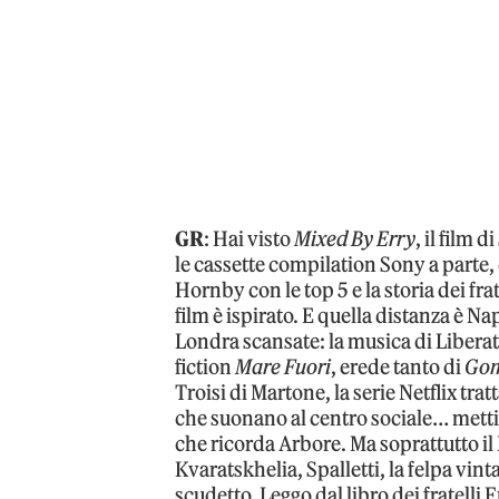
GR
: Hai visto
Mixed By Erry
, il film
le cassette compilation Sony a parte, 
Hornby con le top 5 e la storia dei frate
film è ispirato. E quella distanza è N
Londra scansate: la musica di Liberato
fiction
Mare Fuori
, erede tanto di
Gom
Troisi di Martone, la serie Netflix tr
che suonano al centro sociale… mettic
che ricorda Arbore. Ma soprattutto i
Kvaratskhelia, Spalletti, la felpa vin
scudetto. Leggo dal libro dei fratelli F