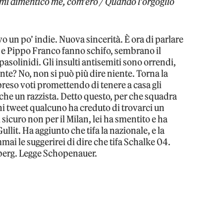
 mi dimentico me, com’ero / Quando l’orgoglio
o un po’ indie. Nuova sincerità. È ora di parlare
n e Pippo Franco fanno schifo, sembrano il
pasolinidi. Gli insulti antisemiti sono orrendi,
nte? No, non si può più dire niente. Torna la
preso voti promettendo di tenere a casa gli
nche un razzista. Detto questo, per che squadra
chi tweet qualcuno ha creduto di trovarci un
sicuro non per il Milan, lei ha smentito e ha
llit. Ha aggiunto che tifa la nazionale, e la
mmai le suggerirei di dire che tifa Schalke 04.
nberg. Legge Schopenauer.