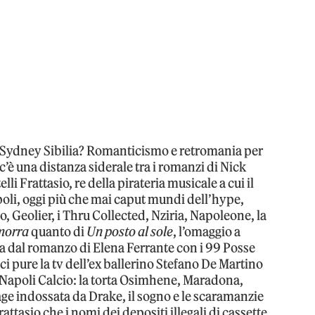
 di Sydney Sibilia? Romanticismo e retromania per
c’è una distanza siderale tra i romanzi di Nick
lli Frattasio, re della pirateria musicale a cui il
apoli, oggi più che mai caput mundi dell’hype,
, Geolier, i Thru Collected, Nziria, Napoleone, la
orra
quanto di
Un posto al sole
, l’omaggio a
atta dal romanzo di Elena Ferrante con i 99 Posse
i pure la tv dell’ex ballerino Stefano De Martino
l Napoli Calcio: la torta Osimhene, Maradona,
tage indossata da Drake, il sogno e le scaramanzie
rattasio che i nomi dei depositi illegali di cassette