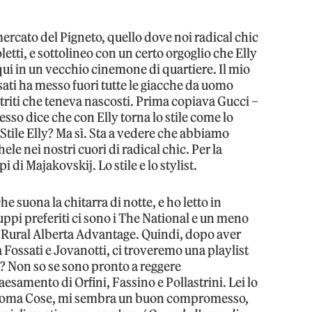
mercato del Pigneto, quello dove noi radical chic
etti, e sottolineo con un certo orgoglio che Elly
 qui in un vecchio cinemone di quartiere. Il mio
usati ha messo fuori tutte le giacche da uomo
ltriti che teneva nascosti. Prima copiava Gucci –
sso dice che con Elly torna lo stile come lo
tile Elly? Ma sì. Sta a vedere che abbiamo
le nei nostri cuori di radical chic. Per la
pi di Majakovskij. Lo stile e lo stylist.
he suona la chitarra di notte, e ho letto in
ruppi preferiti ci sono i The National e un meno
 Rural Alberta Advantage. Quindi, dopo aver
 Fossati e Jovanotti, ci troveremo una playlist
? Non so se sono pronto a reggere
esamento di Orfini, Fassino e Pollastrini. Lei lo
a Coma Cose, mi sembra un buon compromesso,