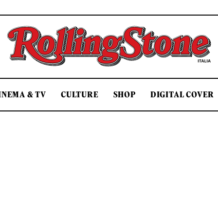
Rolling Stone Italia
INEMA & TV
CULTURE
SHOP
DIGITAL COVER