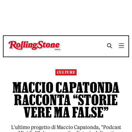
TEMPO DI LETTURA 6 MINUTI
TEMPO DI LETTURA 6 MINUTI
SHARE
SHARE
CULTURE
MACCIO CAPATONDA
RACCONTA “STORIE
VERE MA FALSE”
L'ultimo progetto di Maccio Capatonda, "Podcast