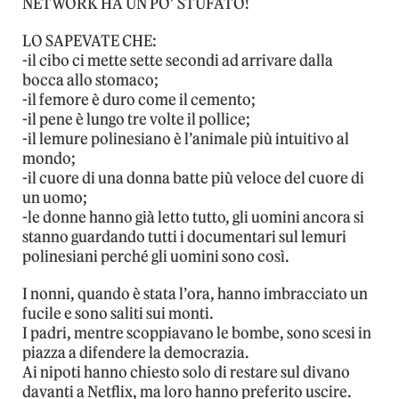
NETWORK HA UN PO’ STUFATO!
LO SAPEVATE CHE:
-il cibo ci mette sette secondi ad arrivare dalla
bocca allo stomaco;
-il femore è duro come il cemento;
-il pene è lungo tre volte il pollice;
-il lemure polinesiano è l’animale più intuitivo al
mondo;
-il cuore di una donna batte più veloce del cuore di
un uomo;
-le donne hanno già letto tutto, gli uomini ancora si
stanno guardando tutti i documentari sul lemuri
polinesiani perché gli uomini sono così.
I nonni, quando è stata l’ora, hanno imbracciato un
fucile e sono saliti sui monti.
I padri, mentre scoppiavano le bombe, sono scesi in
piazza a difendere la democrazia.
Ai nipoti hanno chiesto solo di restare sul divano
davanti a Netflix, ma loro hanno preferito uscire.