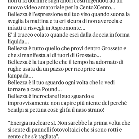
non ti fa dormire sugli allori costringendoti ad un
nuovo video amatoriale per la CentoXCento…
Bellezza è l’espressione sul tuo viso quando suona la
sveglia la mattina e tu eri sicura di non avercela e
infatti ti risvegli in Aspromonte…
E’ il trucco colato quando esci dalla doccia in forma
liquida…
Bellezza è tutto quello che provi dentro Grosseto e
che si manifesta al di fuori di Grosseto…
Bellezza è la tua pelle che il tempo ha adornato di
rughe usata da un pazzo per ricoprire una
lampada…
Bellezza è il tuo sguardo ogni volta che lo vedi
tornare a casa Pound…
Bellezza è incrociare il suo sguardo e
improvvisamente non capire più niente del perché
Scialpi si pettina così: gli fa il naso strano!
“Energia nucleare sì. Non sarebbe la prima volta che
si sente di pannelli fotovoltaici che si sono rotti e
gente che s’è tagliata”.