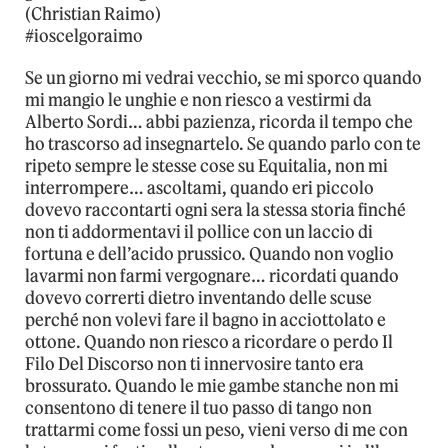
(Christian Raimo)
#ioscelgoraimo
Se un giorno mi vedrai vecchio, se mi sporco quando
mi mangio le unghie e non riesco a vestirmi da
Alberto Sordi… abbi pazienza, ricorda il tempo che
ho trascorso ad insegnartelo. Se quando parlo con te
ripeto sempre le stesse cose su Equitalia, non mi
interrompere… ascoltami, quando eri piccolo
dovevo raccontarti ogni sera la stessa storia finché
non ti addormentavi il pollice con un laccio di
fortuna e dell’acido prussico. Quando non voglio
lavarmi non farmi vergognare… ricordati quando
dovevo correrti dietro inventando delle scuse
perché non volevi fare il bagno in acciottolato e
ottone. Quando non riesco a ricordare o perdo Il
Filo Del Discorso non ti innervosire tanto era
brossurato. Quando le mie gambe stanche non mi
consentono di tenere il tuo passo di tango non
trattarmi come fossi un peso, vieni verso di me con