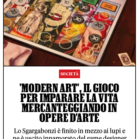
SOCIETÀ
'MODERN ART', IL GIOCO
PER IMPARARE LA VITA
MERCANTEGGIANDO IN
OPERE D'ARTE
Lo Sgargabonzi è finito in mezzo ai lupi e
ne è uscito innamorato del game designer