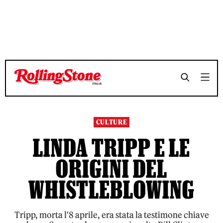
TEMPO DI LETTURA 6 MINUTI
TEMPO DI LETTURA 6 MINUTI
SHARE
SHARE
CULTURE
LINDA TRIPP E LE
ORIGINI DEL
WHISTLEBLOWING
Tripp, morta l'8 aprile, era stata la testimone chiave