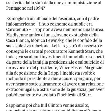
trasferita dallo staff della nuova amministazione al
Pentagono nel 1994?
Ex moglie di un ufficiale dell’esercito, con il padre
italoamericano – il suo cognome da nubile era
Carotenuto – Tripp non aveva nemmeno una laurea.
Ma divenne amica di una giovane ex stagista della
Casa Bianca, Monica Lewinsky, che le confidò della
sua esplosiva relazione. Lei la registrò di nascosto e
consegnò le carte al procuratore Kenneth Starr, che
indagava su alcuni investimenti immobiliari sospetti
da parte della famiglia presidenziale e sul suicidio di
un avvocato del presidente, Vince Foster. Ma grazie
alla deposizione della Tripp, l’inchiesta svoltò e
inchiodò il presidente a due accuse: spergiuro, per
aver negato sotto giuramento di avere una relazione
extraconiugale, e ostruzione della giustizia, per aver
pubblicamente ostacolato l’inchiesta di Starr.
Sappiamo poi che Bill Clinton venne assolto,
nonostante la maggioranza repubblicana al Senato.