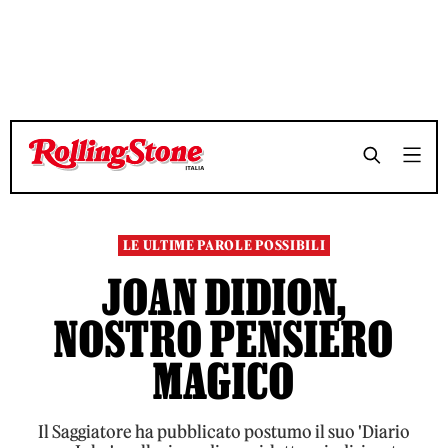
TEMPO DI LETTURA 8 MINUTI
TEMPO DI LETTURA 8 MINUTI
SHARE
SHARE
LE ULTIME PAROLE POSSIBILI
JOAN DIDION,
NOSTRO PENSIERO
MAGICO
Il Saggiatore ha pubblicato postumo il suo 'Diario