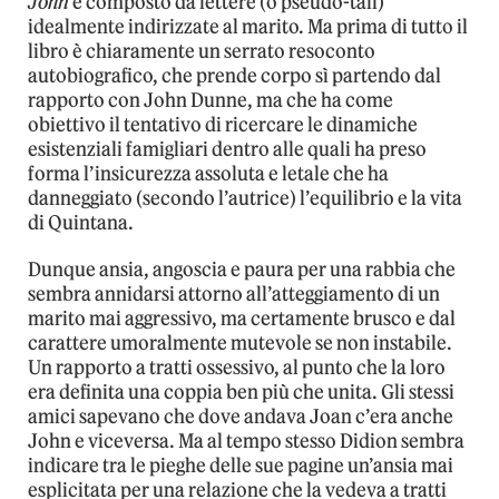
John
è composto da lettere (o pseudo-tali)
idealmente indirizzate al marito. Ma prima di tutto il
libro è chiaramente un serrato resoconto
autobiografico, che prende corpo sì partendo dal
rapporto con John Dunne, ma che ha come
obiettivo il tentativo di ricercare le dinamiche
esistenziali famigliari dentro alle quali ha preso
forma l’insicurezza assoluta e letale che ha
danneggiato (secondo l’autrice) l’equilibrio e la vita
di Quintana.
Dunque ansia, angoscia e paura per una rabbia che
sembra annidarsi attorno all’atteggiamento di un
marito mai aggressivo, ma certamente brusco e dal
carattere umoralmente mutevole se non instabile.
Un rapporto a tratti ossessivo, al punto che la loro
era definita una coppia ben più che unita. Gli stessi
amici sapevano che dove andava Joan c’era anche
John e viceversa. Ma al tempo stesso Didion sembra
indicare tra le pieghe delle sue pagine un’ansia mai
esplicitata per una relazione che la vedeva a tratti