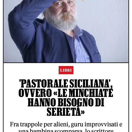
LIBRI
'PASTORALE SICILIANA',
OVVERO «LE MINCHIATE
HANNO BISOGNO DI
SERIETÀ»
Fra trappole per alieni, guru improvvisati e
una bambina scomparsa, lo scrittore