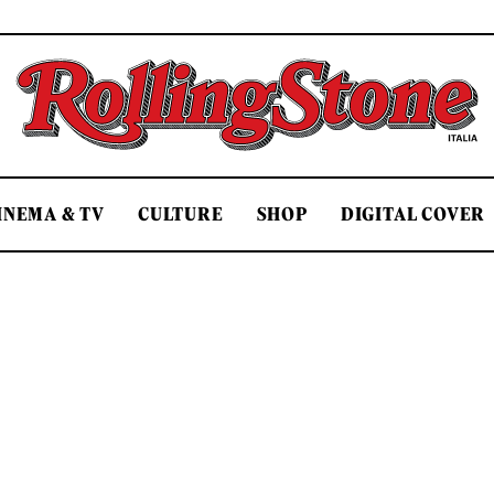
Rolling Stone Italia
INEMA & TV
CULTURE
SHOP
DIGITAL COVER