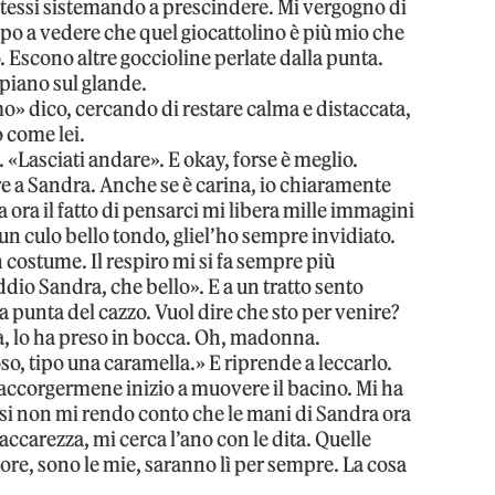
stessi sistemando a prescindere. Mi vergogno di
ppo a vedere che quel giocattolino è più mio che
o. Escono altre goccioline perlate dalla punta.
 piano sul glande.
mo» dico, cercando di restare calma e distaccata,
 come lei.
. «Lasciati andare». E okay, forse è meglio.
re a Sandra. Anche se è carina, io chiaramente
a ora il fatto di pensarci mi libera mille immagini
 un culo bello tondo, gliel’ho sempre invidiato.
 costume. Il respiro mi si fa sempre più
io Sandra, che bello». E a un tratto sento
a punta del cazzo. Vuol dire che sto per venire?
dra, lo ha preso in bocca. Oh, madonna.
o, tipo una caramella.» E riprende a leccarlo.
 accorgermene inizio a muovere il bacino. Mi ha
asi non mi rendo conto che le mani di Sandra ora
 accarezza, mi cerca l’ano con le dita. Quelle
ore, sono le mie, saranno lì per sempre. La cosa