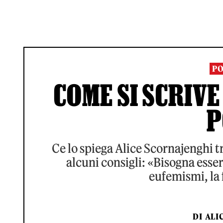
PO
COME SI SCRIVE
P
Ce lo spiega Alice Scornajenghi tr
alcuni consigli: «Bisogna essere
eufemismi, la 
DI
ALI