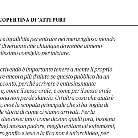
COPERTINA DI 'ATTI PURI'
a e infallibile per entrare nel meraviglioso mondo
così divertente che chiunque dovrebbe almeno
issimo consiglio per iniziare.
scrivendo è importante tenere a mente il proprio
re ancora più d’aiuto se questo pubblico ha un
acconto, perché scrivere è entusiasmante
re, come il sesso orale, e come per il sesso orale
sona non perde slancio. Un’altra cosa che aiuta è
, cioè la scopata principale che si ha voglia di
le storia di come ci siamo arrivati. Per la
 due cose: uno) come dicono quelli forti, bisogna
; due) nessun pudore, meglio evitare gli eufemismi,
gonfio e teso e la fica non è un’orchidea, per