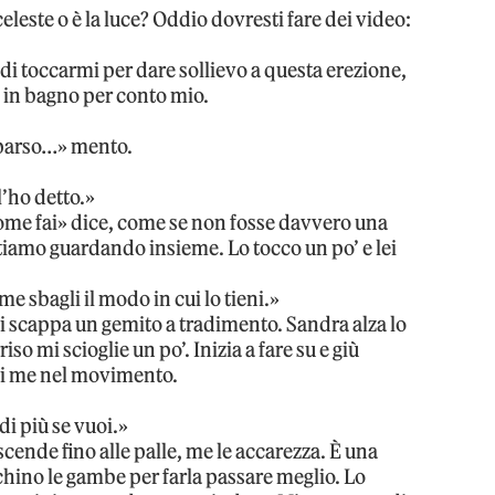
eleste o è la luce? Oddio dovresti fare dei video:
i toccarmi per dare sollievo a questa erezione,
o in bagno per conto mio.
mparso…» mento.
l’ho detto.»
ome fai» dice, come se non fosse davvero una
tiamo guardando insieme. Lo tocco un po’ e lei
e sbagli il modo in cui lo tieni.»
 mi scappa un gemito a tradimento. Sandra alza lo
so mi scioglie un po’. Inizia a fare su e giù
 di me nel movimento.
di più se vuoi.»
scende fino alle palle, me le accarezza. È una
chino le gambe per farla passare meglio. Lo