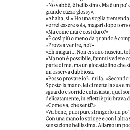
«No vabbè, è bellissimo. Ma è un po’ c
grande cazzo glossy».
«Ahaha, sì.» Ho una voglia tremenda d
vorrei essere sola, magari dopo torn
«Ma come mai è così duro?»
«È così più o meno da quando è co
«Prova a venire, no?»
«Eh magari… Non ci sono riuscita, te 
«Ma non è possibile, fammi vedere c
parte di me, ma un giocattolino che s
mi osserva dubbiosa.
«Posso provare io?» mi fa. «Secondo m
Sposto la mano, lei ci mette la sua e
sguardo e sorride entusiasta, quel sorri
delicatamente, in effetti è più brava
«Come va, che senti?»
«Va bene, puoi pure stringerlo un po’ 
Con una mano lo stringe e con l’altra 
sensazione bellissima. Allargo un po