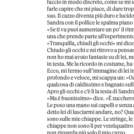
faccio in modo discreto, come se mi 
farle capire che mi piace, di dare tro
suo. Il cazzo diventa più duro e lucid
Sandra con il pollice le spalma piano
«Se ti va puoi aumentare un po’ il rit
una che prende parte all’esperimento
«Tranquilla, chiudi gli occhi» mi dice
Chiudo gli occhi e mi ritrovo a pensa
non ho mai avuto fantasie su di lei, m
in testa. Me la ricordo in costume, ha
Ecco, mi fermo sull’immagine di lei in
profondo e veloce, mi scappa un: «Odd
qualcosa di caldissimo e bagnato sull
Apro gli occhi e c’è lì la testa di San
«Ma è buonissimo» dice. «È zuccheros
Le poso una mano sui capelli e senza
detto lei di lasciarmi andare, no? Qu
sono sulle mie chiappe. Le stringe, le
chiappe non sono lì per ventiquattro 
non riguarda più solo il mio cazzo.