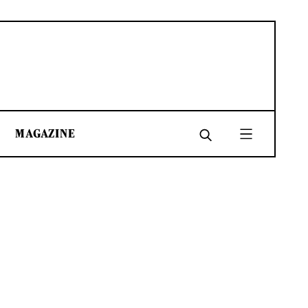
MAGAZINE
SHARE
SHARE