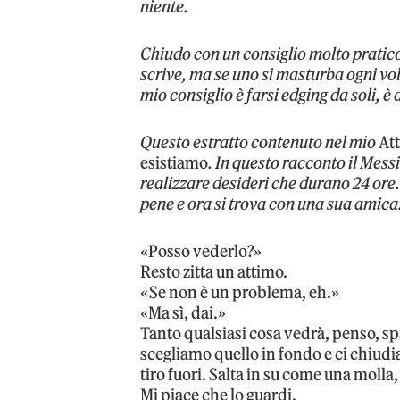
niente.
Chiudo con un consiglio molto pratico
scrive, ma se uno si masturba ogni volt
mio consiglio è farsi edging da soli, è
Questo estratto contenuto nel mio
Att
esistiamo
. In questo racconto il Messi
realizzare desideri che durano 24 ore
pene e ora si trova con una sua amica
«Posso vederlo?»
Resto zitta un attimo.
«Se non è un problema, eh.»
«Ma sì, dai.»
Tanto qualsiasi cosa vedrà, penso, sp
scegliamo quello in fondo e ci chiudi
tiro fuori. Salta in su come una molla,
Mi piace che lo guardi.