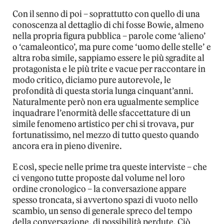
Con il senno di poi – soprattutto con quello di una
conoscenza al dettaglio di chi fosse Bowie, almeno
nella propria figura pubblica – parole come ‘alieno’
o ‘camaleontico’, ma pure come ‘uomo delle stelle’ e
altra roba simile, sappiamo essere le più sgradite al
protagonista e le più trite e vacue per raccontare in
modo critico, diciamo pure autorevole, le
profondità di questa storia lunga cinquant’anni.
Naturalmente però non era ugualmente semplice
inquadrare l’enormità delle sfaccettature di un
simile fenomeno artistico per chi si trovava, pur
fortunatissimo, nel mezzo di tutto questo quando
ancora era in pieno divenire.
E così, specie nelle prime tra queste interviste – che
ci vengono tutte proposte dal volume nel loro
ordine cronologico – la conversazione appare
spesso troncata, si avvertono spazi di vuoto nello
scambio, un senso di generale spreco del tempo
della conversazione, di possibilità perdute. Ciò