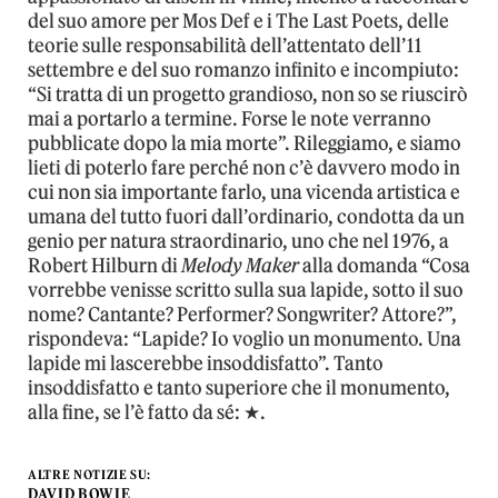
del suo amore per Mos Def e i The Last Poets, delle
teorie sulle responsabilità dell’attentato dell’11
settembre e del suo romanzo infinito e incompiuto:
“Si tratta di un progetto grandioso, non so se riuscirò
mai a portarlo a termine. Forse le note verranno
pubblicate dopo la mia morte”. Rileggiamo, e siamo
lieti di poterlo fare perché non c’è davvero modo in
cui non sia importante farlo, una vicenda artistica e
umana del tutto fuori dall’ordinario, condotta da un
genio per natura straordinario, uno che nel 1976, a
Robert Hilburn di
Melody Maker
alla domanda “Cosa
vorrebbe venisse scritto sulla sua lapide, sotto il suo
nome? Cantante? Performer? Songwriter? Attore?”,
rispondeva: “Lapide? Io voglio un monumento. Una
lapide mi lascerebbe insoddisfatto”. Tanto
insoddisfatto e tanto superiore che il monumento,
alla fine, se l’è fatto da sé: ★.
ALTRE NOTIZIE SU:
DAVID BOWIE