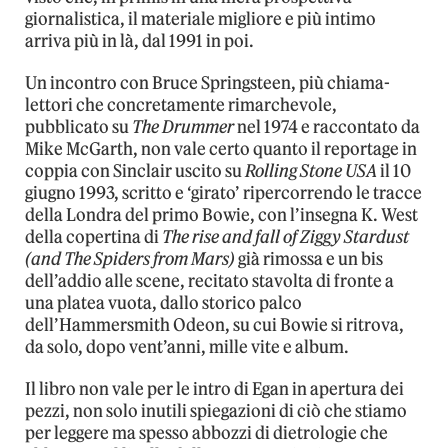
giornalistica, il materiale migliore e più intimo
arriva più in là, dal 1991 in poi.
Un incontro con Bruce Springsteen, più chiama-
lettori che concretamente rimarchevole,
pubblicato su
The Drummer
nel 1974 e raccontato da
Mike McGarth, non vale certo quanto il reportage in
coppia con Sinclair uscito su
Rolling Stone USA
il 10
giugno 1993, scritto e ‘girato’ ripercorrendo le tracce
della Londra del primo Bowie, con l’insegna K. West
della copertina di
The rise and fall of Ziggy Stardust
(and The Spiders from Mars)
già rimossa e un bis
dell’addio alle scene, recitato stavolta di fronte a
una platea vuota, dallo storico palco
dell’Hammersmith Odeon, su cui Bowie si ritrova,
da solo, dopo vent’anni, mille vite e album.
Il libro non vale per le intro di Egan in apertura dei
pezzi, non solo inutili spiegazioni di ciò che stiamo
per leggere ma spesso abbozzi di dietrologie che