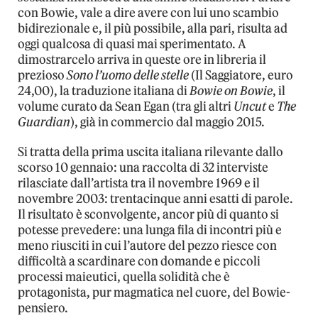
con Bowie, vale a dire avere con lui uno scambio
bidirezionale e, il più possibile, alla pari, risulta ad
oggi qualcosa di quasi mai sperimentato. A
dimostrarcelo arriva in queste ore in libreria il
prezioso
Sono l’uomo delle stelle
(Il Saggiatore, euro
24,00), la traduzione italiana di
Bowie on Bowie
, il
volume curato da Sean Egan (tra gli altri
Uncut
e
The
Guardian
), già in commercio dal maggio 2015.
Si tratta della prima uscita italiana rilevante dallo
scorso 10 gennaio: una raccolta di 32 interviste
rilasciate dall’artista tra il novembre 1969 e il
novembre 2003: trentacinque anni esatti di parole.
Il risultato è sconvolgente, ancor più di quanto si
potesse prevedere: una lunga fila di incontri più e
meno riusciti in cui l’autore del pezzo riesce con
difficoltà a scardinare con domande e piccoli
processi maieutici, quella solidità che è
protagonista, pur magmatica nel cuore, del Bowie-
pensiero.