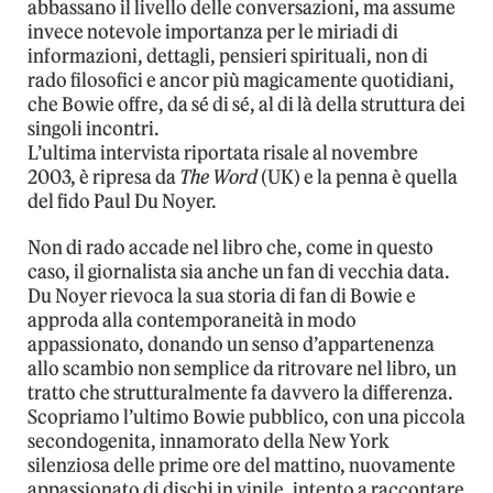
abbassano il livello delle conversazioni, ma assume
invece notevole importanza per le miriadi di
informazioni, dettagli, pensieri spirituali, non di
rado filosofici e ancor più magicamente quotidiani,
che Bowie offre, da sé di sé, al di là della struttura dei
singoli incontri.
L’ultima intervista riportata risale al novembre
2003, è ripresa da
The Word
(UK) e la penna è quella
del fido Paul Du Noyer.
Non di rado accade nel libro che, come in questo
caso, il giornalista sia anche un fan di vecchia data.
Du Noyer rievoca la sua storia di fan di Bowie e
approda alla contemporaneità in modo
appassionato, donando un senso d’appartenenza
allo scambio non semplice da ritrovare nel libro, un
tratto che strutturalmente fa davvero la differenza.
Scopriamo l’ultimo Bowie pubblico, con una piccola
secondogenita, innamorato della New York
silenziosa delle prime ore del mattino, nuovamente
appassionato di dischi in vinile, intento a raccontare