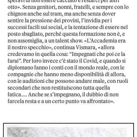
speravi di non essere cacciato e restarci per altri
otto». Senza genitori, nonni, fratelli, e sempre con lo
chignon anche sul tram, ma anche senza dover
sentire la pressione dei provini, l’invidia per i
successi facili sui social, e la tentazione di essere nel
posto sbagliato, perché questa formazione non è, e
non assomiglia, a un talent show. «L’Accademia era
il nostro specchio», continua Vismara, «allora
credevamo in quella cosa: “Impegnati che poi ce la
farai”. Per loro invece c’è stato il Covid, e quando si
diplomano fanno i conti con il mondo reale, con le
compagnie che hanno meno disponibilità di allora,
con le audizioni che possono andare male, con ruoli
secondari che non restituiscono tutta quella
fatica…. Anche se s’impegnano, il dubbio di non
farcela resta e a un certo punto va affrontato».