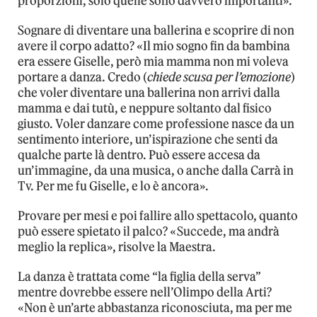
proporzioni, solo quelle sono davvero importanti».
Sognare di diventare una ballerina e scoprire di non
avere il corpo adatto? «Il mio sogno fin da bambina
era essere Giselle, però mia mamma non mi voleva
portare a danza. Credo (
chiede scusa per l’emozione
)
che voler diventare una ballerina non arrivi dalla
mamma e dai tutù, e neppure soltanto dal fisico
giusto. Voler danzare come professione nasce da un
sentimento interiore, un’ispirazione che senti da
qualche parte là dentro. Può essere accesa da
un’immagine, da una musica, o anche dalla Carrà in
Tv. Per me fu Giselle, e lo è ancora».
Provare per mesi e poi fallire allo spettacolo, quanto
può essere spietato il palco? «Succede, ma andrà
meglio la replica», risolve la Maestra.
La danza è trattata come “la figlia della serva”
mentre dovrebbe essere nell’Olimpo della Arti?
«Non è un’arte abbastanza riconosciuta, ma per me