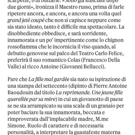
scarpette, o di buttarle. «Sono già sfasciate dopo
due giorni», ironizza il Maestro russo, prima di farle
ripetere ancora, e ancora, e ancora una volta quel
grand jeté coupé
che non si capisce neppure come
sia stato ideato, tanto è difficile ma spettacolare. La
disobbediente obbedisce, e sarà sorridente,
innamorata e un po’ impertinente come lo chignon
rossofiamma che le incornicia il viso quando, al
debutto genovese sul palco del Teatro Carlo Felice,
preferirà il suo romantico Colas (Francesco Della
Valle) al ricco Antoine (Giovanni Bellucci).
Pare che
La fille mal gardée
sia nato su ispirazione di
una stampa del settecento (dipinto di Pierre Antoine
Baoudouin dal titolo
La reprimande. Une jeune fille
querellée par sa mère
) in cui un giovanotto di paese
se ne sta arrampicato su una scala di un granaio per
poter baciare la sua innamorata, beccata e
rimproverata dall’implacabile madre, M.me
Simone. Ruolo di carattere e di necessaria
personalità, a interpretare la guastafeste materna