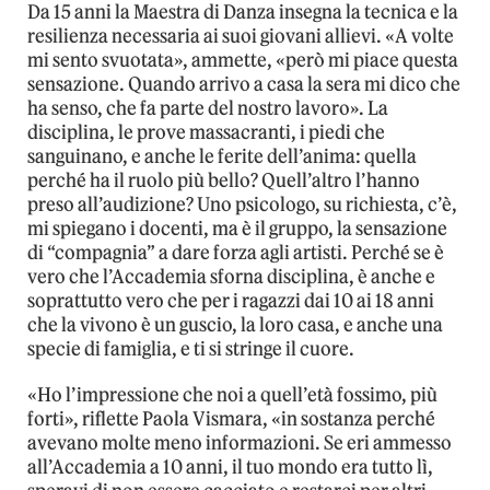
Da 15 anni la Maestra di Danza insegna la tecnica e la
resilienza necessaria ai suoi giovani allievi. «A volte
mi sento svuotata», ammette, «però mi piace questa
sensazione. Quando arrivo a casa la sera mi dico che
ha senso, che fa parte del nostro lavoro». La
disciplina, le prove massacranti, i piedi che
sanguinano, e anche le ferite dell’anima: quella
perché ha il ruolo più bello? Quell’altro l’hanno
preso all’audizione? Uno psicologo, su richiesta, c’è,
mi spiegano i docenti, ma è il gruppo, la sensazione
di “compagnia” a dare forza agli artisti. Perché se è
vero che l’Accademia sforna disciplina, è anche e
soprattutto vero che per i ragazzi dai 10 ai 18 anni
che la vivono è un guscio, la loro casa, e anche una
specie di famiglia, e ti si stringe il cuore.
«Ho l’impressione che noi a quell’età fossimo, più
forti», riflette Paola Vismara, «in sostanza perché
avevano molte meno informazioni. Se eri ammesso
all’Accademia a 10 anni, il tuo mondo era tutto lì,