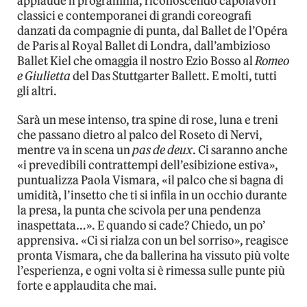
applaude il programma, riconoscendo capolavori
classici e contemporanei di grandi coreografi
danzati da compagnie di punta, dal Ballet de l’Opéra
de Paris al Royal Ballet di Londra, dall’ambizioso
Ballet Kiel che omaggia il nostro Ezio Bosso al
Romeo
e Giulietta
del Das Stuttgarter Ballett. E molti, tutti
gli altri.
Sarà un mese intenso, tra spine di rose, luna e treni
che passano dietro al palco del Roseto di Nervi,
mentre va in scena un
pas de deux
. Ci saranno anche
«i prevedibili contrattempi dell’esibizione estiva»,
puntualizza Paola Vismara, «il palco che si bagna di
umidità, l’insetto che ti si infila in un occhio durante
la presa, la punta che scivola per una pendenza
inaspettata…». E quando si cade? Chiedo, un po’
apprensiva. «Ci si rialza con un bel sorriso», reagisce
pronta Vismara, che da ballerina ha vissuto più volte
l’esperienza, e ogni volta si è rimessa sulle punte più
forte e applaudita che mai.