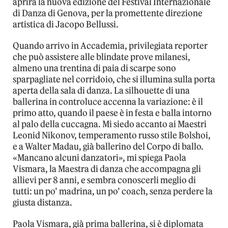
aprirà la nuova edizione del Festival Internazionale
di Danza di Genova, per la promettente direzione
artistica di Jacopo Bellussi.
Quando arrivo in Accademia, privilegiata reporter
che può assistere alle blindate prove milanesi,
almeno una trentina di paia di scarpe sono
sparpagliate nel corridoio, che si illumina sulla porta
aperta della sala di danza. La silhouette di una
ballerina in controluce accenna la variazione: è il
primo atto, quando il paese è in festa e balla intorno
al palo della cuccagna. Mi siedo accanto ai Maestri
Leonid Nikonov, temperamento russo stile Bolshoi,
e a Walter Madau, già ballerino del Corpo di ballo.
«Mancano alcuni danzatori», mi spiega Paola
Vismara, la Maestra di danza che accompagna gli
allievi per 8 anni, e sembra conoscerli meglio di
tutti: un po’ madrina, un po’ coach, senza perdere la
giusta distanza.
Paola Vismara, già prima ballerina, si è diplomata