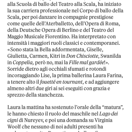
alla Scuola di ballo del Teatro alla Scala, ha iniziato
la sua carriera professionale nel Corpo di ballo della
Scala, per poi danzare in compagnie prestigiose
come quelle dell’Aterballetto, dell’Opera di Roma,
della Deutsche Opera di Berlino e del Teatro del
Maggio Musicale Fiorentino. Ha interpretato con
intensità i maggiori ruoli classici e contemporanei.
«Sono stata la Bella addormentata, Giselle,
Giulietta, Carmen, Kitri in
Don Chisciotte
, Swanilda
in
Coppelia,
però no, mai la
Fille mal gardée
!».
Sorride dietro agli occhiali sfumati e rotondi
incoraggiando Lise, la prima ballerina Laura Farina,
a tenere alto il
fouetté en tournant
, e ad aggiungere
almeno altri due giri ai sei eseguiti con grazia e
sprezzo della stanchezza.
Laura la mattina ha sostenuto l’orale della “matura”,
le hanno chiesto il ruolo del maschile nel
Lago dei
cigni
di Nureyev, e poi una domanda su Virginia
Woolf che nessuno di noi adulti presenti ha