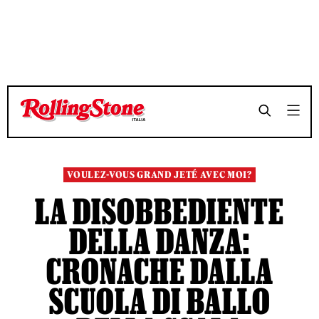
TEMPO DI LETTURA 10 MINUTI
TEMPO DI LETTURA 10 MINUTI
SHARE
SHARE
VOULEZ-VOUS GRAND JETÉ AVEC MOI?
LA DISOBBEDIENTE
DELLA DANZA:
CRONACHE DALLA
SCUOLA DI BALLO