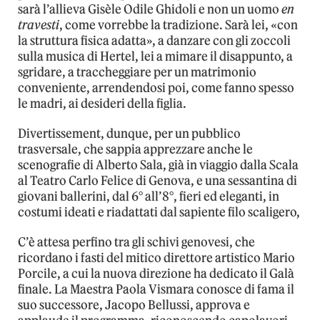
sarà l’allieva Gisèle Odile Ghidoli e non un uomo
en
travesti
, come vorrebbe la tradizione. Sarà lei, «con
la struttura fisica adatta», a danzare con gli zoccoli
sulla musica di Hertel, lei a mimare il disappunto, a
sgridare, a traccheggiare per un matrimonio
conveniente, arrendendosi poi, come fanno spesso
le madri, ai desideri della figlia.
Divertissement, dunque, per un pubblico
trasversale, che sappia apprezzare anche le
scenografie di Alberto Sala, già in viaggio dalla Scala
al Teatro Carlo Felice di Genova, e una sessantina di
giovani ballerini, dal 6° all’8°, fieri ed eleganti, in
costumi ideati e riadattati dal sapiente filo scaligero,
C’è attesa perfino tra gli schivi genovesi, che
ricordano i fasti del mitico direttore artistico Mario
Porcile, a cui la nuova direzione ha dedicato il Galà
finale. La Maestra Paola Vismara conosce di fama il
suo successore, Jacopo Bellussi, approva e