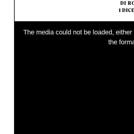
DI
RO
1 DIC