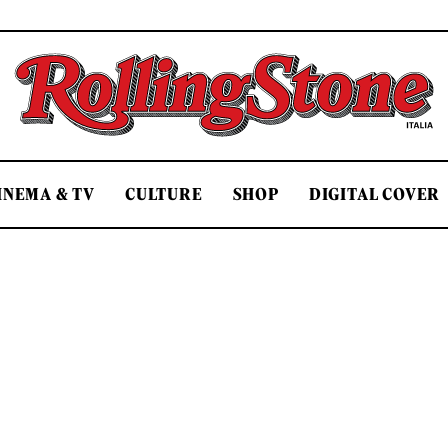
Rolling Stone Italia
INEMA & TV
CULTURE
SHOP
DIGITAL COVER