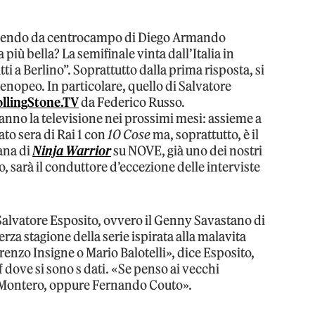
 partendo da centrocampo di Diego Armando
iù bella? La semifinale vinta dall’Italia in
ti a Berlino”. Soprattutto dalla prima risposta, si
rtenopeo. In particolare, quello di Salvatore
llingStone.TV
da Federico Russo.
anno la televisione nei prossimi mesi: assieme a
ato sera di Rai 1 con
10 Cose
ma, soprattutto, è il
ana di
Ninja Warrior
su NOVE, già uno dei nostri
, sarà il conduttore d’eccezione delle interviste
o Salvatore Esposito, ovvero il Genny Savastano di
rza stagione della serie ispirata alla malavita
enzo Insigne o Mario Balotelli», dice Esposito,
f dove si sono s dati. «Se penso ai vecchi
ei Montero, oppure Fernando Couto».