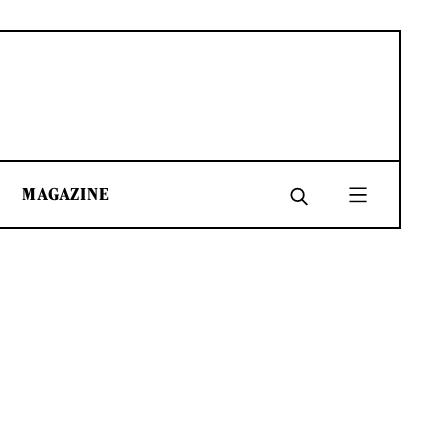
MAGAZINE
SHARE
SHARE