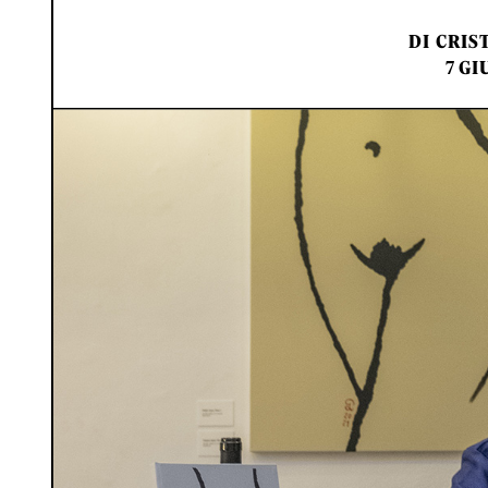
DI
CRIS
7 GI