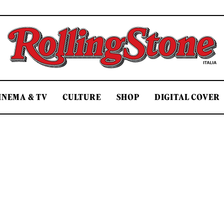
Rolling Stone Italia
INEMA & TV
CULTURE
SHOP
DIGITAL COVER