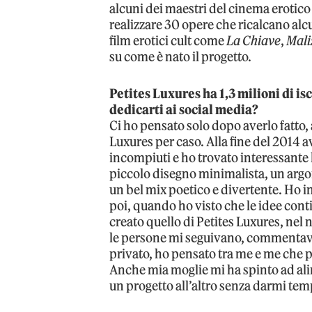
alcuni dei maestri del cinema erotico 
realizzare 30 opere che ricalcano alc
film erotici cult come
La Chiave
,
Mali
su come è nato il progetto.
Petites Luxures ha 1,3 milioni di is
dedicarti ai social media?
Ci ho pensato solo dopo averlo fatto, a 
Luxures per caso. Alla fine del 2014 a
incompiuti e ho trovato interessante 
piccolo disegno minimalista, un argo
un bel mix poetico e divertente. Ho i
poi, quando ho visto che le idee con
creato quello di Petites Luxures, n
le persone mi seguivano, commentavan
privato, ho pensato tra me e me che 
Anche mia moglie mi ha spinto ad ali
un progetto all’altro senza darmi tem