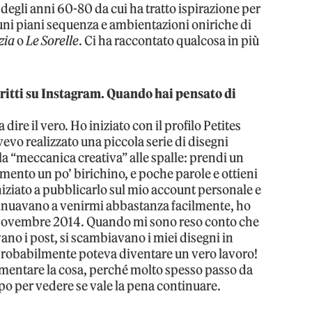
degli anni 60-80 da cui ha tratto ispirazione per
uni piani sequenza e ambientazioni oniriche di
zia
o
Le Sorelle
. Ci ha raccontato qualcosa in più
critti su Instagram. Quando hai pensato di
dire il vero. Ho iniziato con il profilo Petites
vevo realizzato una piccola serie di disegni
la “meccanica creativa” alle spalle: prendi un
mento un po’ birichino, e poche parole e ottieni
niziato a pubblicarlo sul mio account personale e
tinuavano a venirmi abbastanza facilmente, ho
el novembre 2014. Quando mi sono reso conto che
o i post, si scambiavano i miei disegni in
probabilmente poteva diventare un vero lavoro!
mentare la cosa, perché molto spesso passo da
po per vedere se vale la pena continuare.