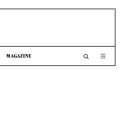
MAGAZINE
SHARE
SHARE