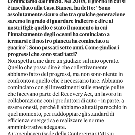
Cominciamo dall’inizio. Nel 2008, il giorno in cui si
è insediato alla Casa Bianca, ha detto: “Sono
assolutamente sicuro che tra qualche generazione
saremo in grado di guardare indietro e dire ai
nostri figli: quello è stato il momento in cui
l’innalzamento degli oceani ha cominciato a
fermarsi e il nostro pianeta ha cominciato a
guarire”. Sono passati sette anni. Come giudica i
progressi che sono stati fatti?
Non spetta a me dare un giudizio sul mio operato.
Quello che posso dire è che collettivamente
abbiamo fatto dei progressi, ma non sono niente in
confronto a quello che è necessario fare. Abbiamo
cominciato con gli investimenti sulle energie pulite
che facevano parte del Recovery Act, un lavoro in
collaborazione con i produttori di auto – in parte, a
essere onesti, perché li abbiamo aiutati parecchio in
quel momento, per raddoppiare gli standard di
efficienza energetica e realizzare le norme
amministrative adeguate.
A Copenhagen (sede della Conferenza ONU sui