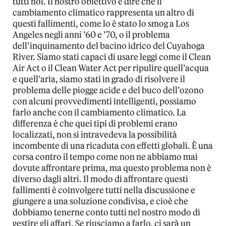
tutti noi. Il nostro obiettivo è dire che il
cambiamento climatico rappresenta un altro di
questi fallimenti, come lo è stato lo smog a Los
Angeles negli anni ’60 e ’70, o il problema
dell’inquinamento del bacino idrico del Cuyahoga
River. Siamo stati capaci di usare leggi come il Clean
Air Act o il Clean Water Act per ripulire quell’acqua
e quell’aria, siamo stati in grado di risolvere il
problema delle piogge acide e del buco dell’ozono
con alcuni provvedimenti intelligenti, possiamo
farlo anche con il cambiamento climatico. La
differenza è che quei tipi di problemi erano
localizzati, non si intravedeva la possibilità
incombente di una ricaduta con effetti globali. È una
corsa contro il tempo come non ne abbiamo mai
dovute affrontare prima, ma questo problema non è
diverso dagli altri. Il modo di affrontare questi
fallimenti è coinvolgere tutti nella discussione e
giungere a una soluzione condivisa, e cioè che
dobbiamo tenerne conto tutti nel nostro modo di
gestire gli affari. Se riusciamo a farlo, ci sarà un