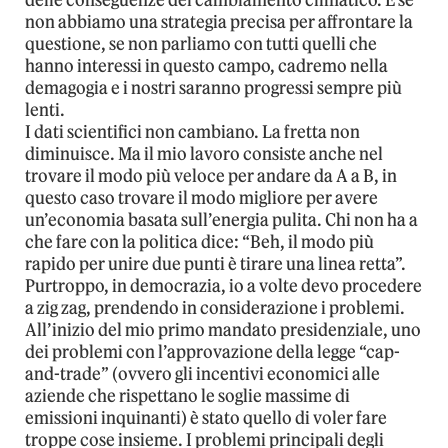
delle conseguenze del cambiamento climatico. E se
non abbiamo una strategia precisa per affrontare la
questione, se non parliamo con tutti quelli che
hanno interessi in questo campo, cadremo nella
demagogia e i nostri saranno progressi sempre più
lenti.
I dati scientifici non cambiano. La fretta non
diminuisce. Ma il mio lavoro consiste anche nel
trovare il modo più veloce per andare da A a B, in
questo caso trovare il modo migliore per avere
un’economia basata sull’energia pulita. Chi non ha a
che fare con la politica dice: “Beh, il modo più
rapido per unire due punti è tirare una linea retta”.
Purtroppo, in democrazia, io a volte devo procedere
a zig zag, prendendo in considerazione i problemi.
All’inizio del mio primo mandato presidenziale, uno
dei problemi con l’approvazione della legge “cap-
and-trade” (ovvero gli incentivi economici alle
aziende che rispettano le soglie massime di
emissioni inquinanti) è stato quello di voler fare
troppe cose insieme. I problemi principali degli