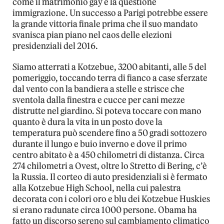
come il matrimonio gay e la questione
immigrazione. Un successo a Parigi potrebbe essere
la grande vittoria finale prima che il suo mandato
svanisca pian piano nel caos delle elezioni
presidenziali del 2016.
Siamo atterrati a Kotzebue, 3200 abitanti, alle 5 del
pomeriggio, toccando terra di fianco a case sferzate
dal vento con la bandiera a stelle e strisce che
sventola dalla finestra e cucce per cani mezze
distrutte nel giardino. Si poteva toccare con mano
quanto è dura la vita in un posto dove la
temperatura può scendere fino a 50 gradi sottozero
durante il lungo e buio inverno e dove il primo
centro abitato è a 450 chilometri di distanza. Circa
274 chilometri a Ovest, oltre lo Stretto di Bering, c’è
la Russia. Il corteo di auto presidenziali si è fermato
alla Kotzebue High School, nella cui palestra
decorata con i colori oro e blu dei Kotzebue Huskies
si erano radunate circa 1000 persone. Obama ha
fatto un discorso sereno sul cambiamento climatico