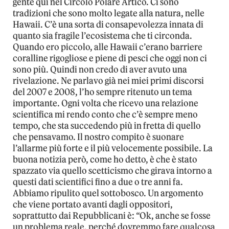
gente qui nel Circolo Polare Artico. Ci sono
tradizioni che sono molto legate alla natura, nelle
Hawaii. C’è una sorta di consapevolezza innata di
quanto sia fragile l’ecosistema che ti circonda.
Quando ero piccolo, alle Hawaii c’erano barriere
coralline rigogliose e piene di pesci che oggi non ci
sono più. Quindi non credo di aver avuto una
rivelazione. Ne parlavo già nei miei primi discorsi
del 2007 e 2008, l’ho sempre ritenuto un tema
importante. Ogni volta che ricevo una relazione
scientifica mi rendo conto che c’è sempre meno
tempo, che sta succedendo più in fretta di quello
che pensavamo. Il nostro compito è suonare
l’allarme più forte e il più velocemente possibile. La
buona notizia però, come ho detto, è che è stato
spazzato via quello scetticismo che girava intorno a
questi dati scientifici fino a due o tre anni fa.
Abbiamo ripulito quel sottobosco. Un argomento
che viene portato avanti dagli oppositori,
soprattutto dai Repubblicani è: “Ok, anche se fosse
un problema reale, perché dovremmo fare qualcosa