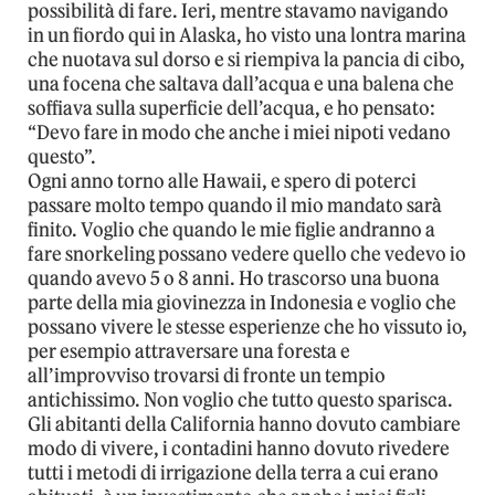
possibilità di fare. Ieri, mentre stavamo navigando
in un fiordo qui in Alaska, ho visto una lontra marina
che nuotava sul dorso e si riempiva la pancia di cibo,
una focena che saltava dall’acqua e una balena che
soffiava sulla superficie dell’acqua, e ho pensato:
“Devo fare in modo che anche i miei nipoti vedano
questo”.
Ogni anno torno alle Hawaii, e spero di poterci
passare molto tempo quando il mio mandato sarà
finito. Voglio che quando le mie figlie andranno a
fare snorkeling possano vedere quello che vedevo io
quando avevo 5 o 8 anni. Ho trascorso una buona
parte della mia giovinezza in Indonesia e voglio che
possano vivere le stesse esperienze che ho vissuto io,
per esempio attraversare una foresta e
all’improvviso trovarsi di fronte un tempio
antichissimo. Non voglio che tutto questo sparisca.
Gli abitanti della California hanno dovuto cambiare
modo di vivere, i contadini hanno dovuto rivedere
tutti i metodi di irrigazione della terra a cui erano