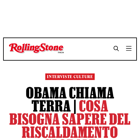
TEMPO DI LETTURA 19 MINUTI
TEMPO DI LETTURA 19 MINUTI
SHARE
SHARE
INTERVISTE CULTURE
OBAMA CHIAMA
TERRA |
COSA
BISOGNA SAPERE DEL
RISCALDAMENTO