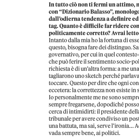
In tutto ciò non ti fermi un attimo,
con “Dizionario Balasso”, monologo 
dall’odierna tendenza a definire ed 
tag. Quanto è difficile far ridere c
politicamente corretto? Avrai let
Intanto dalla mia ho la fortuna di ess
questo, bisogna fare dei distinguo. Sa
governativo, per cui in quel contesto
che può ferire il sentimento socio-pol
richiesta è di un’altra forma: a me un
tagliarono uno sketch perché parlav
toccare. Questo per dire che ogni cont
eccetera: la correttezza non esiste in s
Io personalmente me ne sono sempre 
sempre fregarsene, dopodiché possono
cerca di intimidirti: il presidente de
tribunale per avere condiviso un pos
una battuta, ma sai, serve l’ironia… 
vada sempre bene, ai politici.