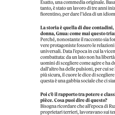
Esatto, una commedia originale. Basat
tanto, è stato un lavoro di tre anni in
fiorentino, per dare l’idea di un idiom
La storia è quella di due contadin
donna, Gnua: come mai questo tria
Perché, nonostante il racconto sia f
vere protagoniste fossero le relazio
universali. Data l’epoca in cui la vi
combattuta: da un lato non ha libertà 
uomini di scegliere come agire e ha d
dall’altro ha delle pulsioni, per cui s
più sicura, il cuore le dice di scegli
questa è una gabbia sociale che ci siam
Poi c’è il rapporto tra potere e cla
pièce. Cosa puoi dire di questo?
Bisogna ricordare che all’epoca di R
proprietari terrieri, lavoravano sui te