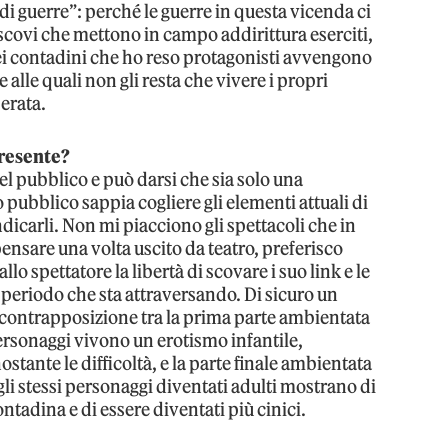
di guerre”: perché le guerre in questa vicenda ci
escovi che mettono in campo addirittura eserciti,
 quei contadini che ho reso protagonisti avvengono
e alle quali non gli resta che vivere i propri
erata.
presente?
el pubblico e può darsi che sia solo una
 pubblico sappia cogliere gli elementi attuali di
carli. Non mi piacciono gli spettacoli che in
nsare una volta uscito da teatro, preferisco
lo spettatore la libertà di scovare i suo link e le
 periodo che sta attraversando. Di sicuro un
a contrapposizione tra la prima parte ambientata
rsonaggi vivono un erotismo infantile,
stante le difficoltà, e la parte finale ambientata
gli stessi personaggi diventati adulti mostrano di
ontadina e di essere diventati più cinici.