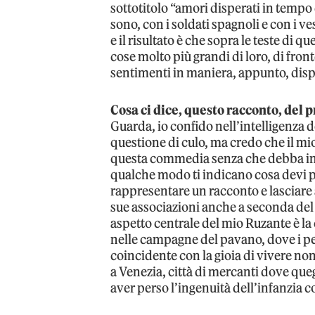
sottotitolo “amori disperati in tempo 
sono, con i soldati spagnoli e con i v
e il risultato è che sopra le teste di
cose molto più grandi di loro, di front
sentimenti in maniera, appunto, disp
Cosa ci dice, questo racconto, del 
Guarda, io confido nell’intelligenza d
questione di culo, ma credo che il mio
questa commedia senza che debba indi
qualche modo ti indicano cosa devi pe
rappresentare un racconto e lasciare al
sue associazioni anche a seconda del
aspetto centrale del mio Ruzante è l
nelle campagne del pavano, dove i pe
coincidente con la gioia di vivere nono
a Venezia, città di mercanti dove que
aver perso l’ingenuità dell’infanzia c