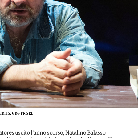
EDITS: GDG PR SRL
lvatores uscito l’anno scorso, Natalino Balasso