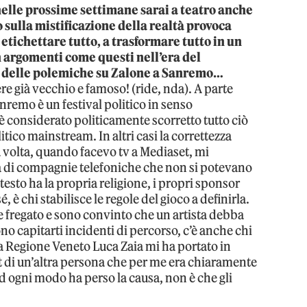
 nelle prossime settimane sarai a teatro anche
sulla mistificazione della realtà provoca
etichettare tutto, a trasformare tutto in un
on argomenti come questi nell’era del
to delle polemiche su Zalone a Sanremo…
ere già vecchio e famoso! (ride, nda). A parte
nremo è un festival politico in senso
 è considerato politicamente scorretto tutto ciò
itico mainstream. In altri casi la correttezza
a volta, quando facevo tv a Mediaset, mi
a di compagnie telefoniche che non si potevano
esto ha la propria religione, i propri sponsor
é, è chi stabilisce le regole del gioco a definirla.
fregato e sono convinto che un artista debba
 capitarti incidenti di percorso, c’è anche chi
lla Regione Veneto Luca Zaia mi ha portato in
t di un’altra persona che per me era chiaramente
Ad ogni modo ha perso la causa, non è che gli