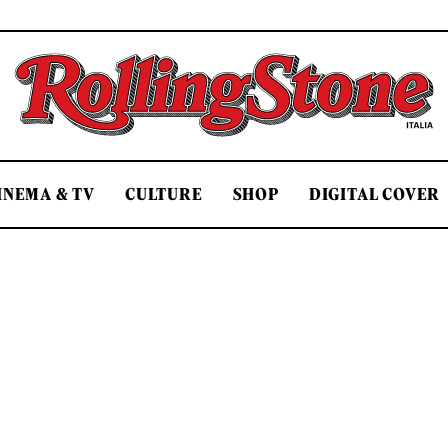
Rolling Stone Italia
INEMA & TV
CULTURE
SHOP
DIGITAL COVER