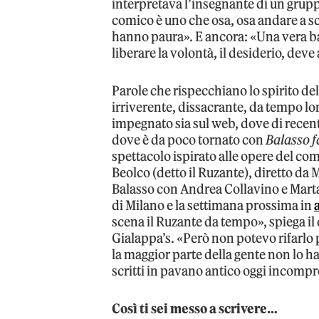
interpretava l’insegnante di un grupp
comico è uno che osa, osa andare a sc
hanno paura». E ancora: «Una vera bat
liberare la volontà, il desiderio, deve
Parole che rispecchiano lo spirito del
irriverente, dissacrante, da tempo lon
impegnato sia sul web, dove di recente
dove è da poco tornato con
Balasso f
spettacolo ispirato alle opere del 
Beolco (detto il Ruzante), diretto da M
Balasso con Andrea Collavino e Marta 
di Milano e la settimana prossima in
scena il Ruzante da tempo», spiega il
Gialappa’s. «Però non potevo rifarlo p
la maggior parte della gente non lo ha 
scritti in pavano antico oggi incompr
Così ti sei messo a scrivere…