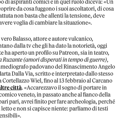
o di aspiranti comici e in quel ruolo diceva: «Un
oprire da cosa fuggono i suoi ascoltatori, di cosa
tuta non basta che allenti la tensione, deve
 avere voglia di cambiare la situazione».
 vero Balasso, attore e autore vulcanico,
tano dalla tv che gli ha dato la notorietà, oggi
 ha aperto un profilo su Patreon, sia in teatro,
a Ruzante (amori disperati in tempo di guerre)
,
commediografo padovano del Rinascimento Angelo
arta Dalla Via, scritto e interpretato dallo stesso
Cortellazzo Wiel, fino al 13 febbraio al Carcano
altre città
. «Accarezzavo il sogno di portare in
 comico veneto, in passato anche al fianco della
ari pari, avrei finito per fare archeologia, perché
letto e non si capisce niente: parliamo di testi
ensibili».