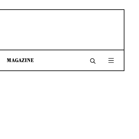
MAGAZINE
SHARE
SHARE