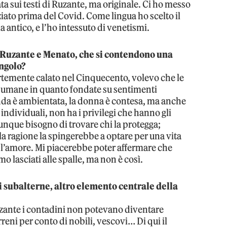
a sui testi di Ruzante, ma originale. Ci ho messo
iziato prima del Covid. Come lingua ho scelto il
a antico, e l’ho intessuto di venetismi.
i, Ruzante e Menato, che si contendono una
ngolo?
ortemente calato nel Cinquecento, volevo che le
ni umane in quanto fondate su sentimenti
cenda è ambientata, la donna è contesa, ma anche
individuali, non ha i privilegi che hanno gli
unque bisogno di trovare chi la protegga;
e la ragione la spingerebbe a optare per una vita
ere l’amore. Mi piacerebbe poter affermare che
o lasciati alle spalle, ma non è così.
ssi subalterne, altro elemento centrale della
uzante i contadini non potevano diventare
rreni per conto di nobili, vescovi… Di qui il