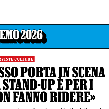
RVISTE CULTURE
SSO PORTA IN SCENA
 STAND-UP È PER I
ON FANNO RIDERE»