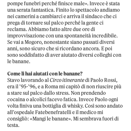
pompe funebri perché finisce male». Invece è stata
una serata fantastica. Finito lo spettacolo andiamo
nei camerini a cambiarci e arriva il sindaco che ci
prega di tornare sul palco perché la gente ci
reclama. Abbiamo fatto altre due ore di
improvvisazione con una spontaneità incredibile.
Se vai a Mogoro, nonostante siano passati diversi
anni, sono sicuro che si ricordano ancora. E poi
sono soddisfatto di aver aiutato diversi colleghi con
le banane.
Come li hai aiutati con le banane?
Stavo lavorando al
Circo itinerante
di Paolo Rossi,
era il ’95-’96, e a Roma mi capitò di non riuscire più
a stare sul palco dallo stress. Non prendendo
cocaina o alcolici facevo fatica. Invece Paolo ogni
volta finiva una bottiglia di whisky. Così sono andato
all’ospedale Fatebenefratelli e il medico mi
consigliò: «Mangi le banane». Mi sembrava fuori di
testa.