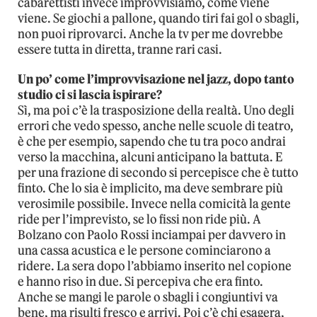
cabarettisti invece improvvisiamo, come viene
viene. Se giochi a pallone, quando tiri fai gol o sbagli,
non puoi riprovarci. Anche la tv per me dovrebbe
essere tutta in diretta, tranne rari casi.
Un po’ come l’improvvisazione nel jazz, dopo tanto
studio ci si lascia ispirare?
Sì, ma poi c’è la trasposizione della realtà. Uno degli
errori che vedo spesso, anche nelle scuole di teatro,
è che per esempio, sapendo che tu tra poco andrai
verso la macchina, alcuni anticipano la battuta. E
per una frazione di secondo si percepisce che è tutto
finto. Che lo sia è implicito, ma deve sembrare più
verosimile possibile. Invece nella comicità la gente
ride per l’imprevisto, se lo fissi non ride più. A
Bolzano con Paolo Rossi inciampai per davvero in
una cassa acustica e le persone cominciarono a
ridere. La sera dopo l’abbiamo inserito nel copione
e hanno riso in due. Si percepiva che era finto.
Anche se mangi le parole o sbagli i congiuntivi va
bene, ma risulti fresco e arrivi. Poi c’è chi esagera,