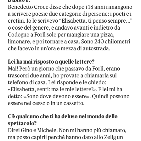
d’amore
.
Benedetto Croce disse che dopo i 18 anni rimangono
a scrivere poesie due categorie di persone: i poeti e i
cretini. Io le scrivevo “Elisabetta, ti penso sempre…”
o cose del genere, e andavo avanti e indietro da
Codogno a Forlì solo per mangiare una pizza,
limonare, e poi tornare a casa. Sono 240 chilometri
che facevo in un’ora e mezza di autostrada.
Lei ha mai risposto a quelle lettere?
Mai! Però un giorno che passavo da Forlì, erano
trascorsi due anni, ho provato a chiamarla sul
telefono di casa. Lei risponde e le chiedo:
«Elisabetta, senti: ma le mie lettere?». E lei mi ha
detto: «Sono dove devono essere». Quindi possono
essere nel cesso o in un cassetto.
C’è qualcuno che ti ha deluso nel mondo dello
spettacolo?
Direi Gino e Michele. Non mi hanno più chiamato,
ma posso capirli perché hanno dato allo Zelig un