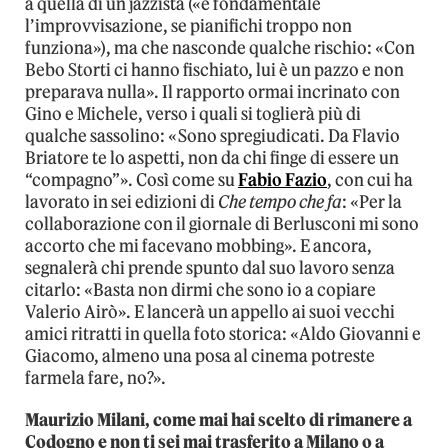
a quella di un jazzista («è fondamentale
l’improvvisazione, se pianifichi troppo non
funziona»), ma che nasconde qualche rischio: «Con
Bebo Storti ci hanno fischiato, lui è un pazzo e non
preparava nulla». Il rapporto ormai incrinato con
Gino e Michele, verso i quali si toglierà più di
qualche sassolino: «Sono spregiudicati. Da Flavio
Briatore te lo aspetti, non da chi finge di essere un
“compagno”». Così come su
Fabio Fazio
, con cui ha
lavorato in sei edizioni di
Che tempo che fa
: «Per la
collaborazione con il giornale di Berlusconi mi sono
accorto che mi facevano mobbing». E ancora,
segnalerà chi prende spunto dal suo lavoro senza
citarlo: «Basta non dirmi che sono io a copiare
Valerio Airò». E lancerà un appello ai suoi vecchi
amici ritratti in quella foto storica: «Aldo Giovanni e
Giacomo, almeno una posa al cinema potreste
farmela fare, no?».
Maurizio Milani, come mai hai scelto di rimanere a
Codogno e non ti sei mai trasferito a Milano o a