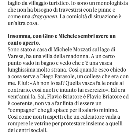
taglio da villaggio turistico. Io sono un monologhista
che non ha bisogno di travestirsi con le pinne o
come una
drag queen
. La comicità di situazione è
un’altra cosa.
Insomma, con Gino e Michele sembri avere un
conto aperto.
Sono stato a casa di Michele Mozzati sul lago di
Varese, ha una villa della madonna. A un certo
punto vado in bagno e vedo che c’è una vasca
lunghissima molto strana. Così quando esco chiedo
a cosa serve a Diego Parasole, un collega che era con
me. E lui: «Ah non lo sai? Quella vasca fa le onde al
contrario, così nuoti e intanto fai esercizio». Ed era
vent’anni fa. Sai, Flavio Briatore è Flavio Briatore ed
è coerente, non va a far finta di essere un
“compagno” che gli spiace per il salario minimo.
Così come non ti aspetti che un calciatore vada a
rompere le vetrine per protestare insieme a quelli
dei centri sociali.