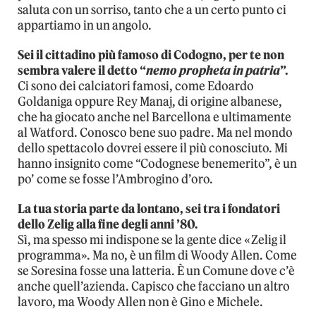
saluta con un sorriso, tanto che a un certo punto ci
appartiamo in un angolo.
Sei il cittadino più famoso di Codogno, per te non
sembra valere il detto “
nemo propheta in patria
”.
Ci sono dei calciatori famosi, come Edoardo
Goldaniga oppure Rey Manaj, di origine albanese,
che ha giocato anche nel Barcellona e ultimamente
al Watford. Conosco bene suo padre. Ma nel mondo
dello spettacolo dovrei essere il più conosciuto. Mi
hanno insignito come “Codognese benemerito”, è un
po’ come se fosse l’Ambrogino d’oro.
La tua storia parte da lontano, sei tra i fondatori
dello Zelig alla fine degli anni ’80.
Sì, ma spesso mi indispone se la gente dice «Zelig il
programma». Ma no, è un film di Woody Allen. Come
se Soresina fosse una latteria. È un Comune dove c’è
anche quell’azienda. Capisco che facciano un altro
lavoro, ma Woody Allen non è Gino e Michele.