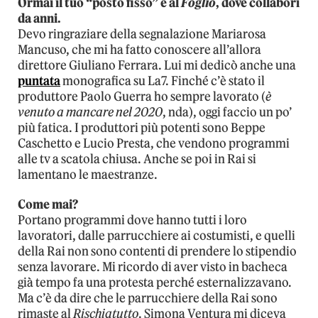
Ormai il tuo “posto fisso” è al
Foglio
, dove collabori
da anni.
Devo ringraziare della segnalazione Mariarosa
Mancuso, che mi ha fatto conoscere all’allora
direttore Giuliano Ferrara. Lui mi dedicò anche una
puntata
monografica su La7. Finché c’è stato il
produttore Paolo Guerra ho sempre lavorato (
è
venuto a mancare nel 2020
, nda), oggi faccio un po’
più fatica. I produttori più potenti sono Beppe
Caschetto e Lucio Presta, che vendono programmi
alle tv a scatola chiusa. Anche se poi in Rai si
lamentano le maestranze.
Come mai?
Portano programmi dove hanno tutti i loro
lavoratori, dalle parrucchiere ai costumisti, e quelli
della Rai non sono contenti di prendere lo stipendio
senza lavorare. Mi ricordo di aver visto in bacheca
già tempo fa una protesta perché esternalizzavano.
Ma c’è da dire che le parrucchiere della Rai sono
rimaste al
Rischiatutto
. Simona Ventura mi diceva