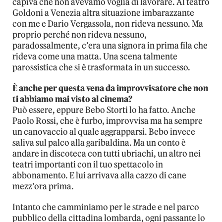
capiva che non avevamo voglia di lavorare. Al teatro
Goldoni a Venezia altra situazione imbarazzante
con me e Dario Vergassola, non rideva nessuno. Ma
proprio perché non rideva nessuno,
paradossalmente, c’era una signora in prima fila che
rideva come una matta. Una scena talmente
parossistica che si è trasformata in un successo.
È anche per questa vena da improvvisatore che non
ti abbiamo mai visto al cinema?
Può essere, eppure Bebo Storti lo ha fatto. Anche
Paolo Rossi, che è furbo, improvvisa ma ha sempre
un canovaccio al quale aggrapparsi. Bebo invece
saliva sul palco alla garibaldina. Ma un conto è
andare in discoteca con tutti ubriachi, un altro nei
teatri importanti con il tuo spettacolo in
abbonamento. E lui arrivava alla cazzo di cane
mezz’ora prima.
Intanto che camminiamo per le strade e nel parco
pubblico della cittadina lombarda, ogni passante lo