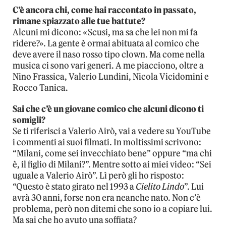
C’è ancora chi, come hai raccontato in passato,
rimane spiazzato alle tue battute?
Alcuni mi dicono: «Scusi, ma sa che lei non mi fa
ridere?». La gente è ormai abituata al comico che
deve avere il naso rosso tipo clown. Ma come nella
musica ci sono vari generi. A me piacciono, oltre a
Nino Frassica, Valerio Lundini, Nicola Vicidomini e
Rocco Tanica.
Sai che c’è un giovane comico che alcuni dicono ti
somigli?
Se ti riferisci a Valerio Airò, vai a vedere su YouTube
i commenti ai suoi filmati. In moltissimi scrivono:
“Milani, come sei invecchiato bene” oppure “ma chi
è, il figlio di Milani?”. Mentre sotto ai miei video: “Sei
uguale a Valerio Airò”. Lì però gli ho risposto:
“Questo è stato girato nel 1993 a
Cielito Lindo
”. Lui
avrà 30 anni, forse non era neanche nato. Non c’è
problema, però non ditemi che sono io a copiare lui.
Ma sai che ho avuto una soffiata?