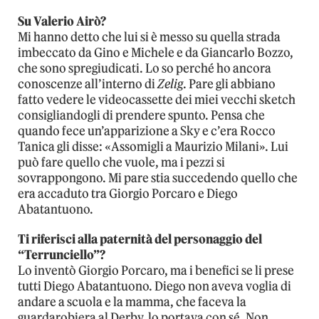
Su Valerio Airò?
Mi hanno detto che lui si è messo su quella strada
imbeccato da Gino e Michele e da Giancarlo Bozzo,
che sono spregiudicati. Lo so perché ho ancora
conoscenze all’interno di
Zelig
. Pare gli abbiano
fatto vedere le videocassette dei miei vecchi sketch
consigliandogli di prendere spunto. Pensa che
quando fece un’apparizione a Sky e c’era Rocco
Tanica gli disse: «Assomigli a Maurizio Milani». Lui
può fare quello che vuole, ma i pezzi si
sovrappongono. Mi pare stia succedendo quello che
era accaduto tra Giorgio Porcaro e Diego
Abatantuono.
Ti riferisci alla paternità del personaggio del
“Terrunciello”?
Lo inventò Giorgio Porcaro, ma i benefici se li prese
tutti Diego Abatantuono. Diego non aveva voglia di
andare a scuola e la mamma, che faceva la
guardarobiera al Derby, lo portava con sé. Non