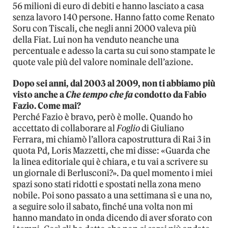
56 milioni di euro di debiti e hanno lasciato a casa
senza lavoro 140 persone. Hanno fatto come Renato
Soru con Tiscali, che negli anni 2000 valeva più
della Fiat. Lui non ha venduto neanche una
percentuale e adesso la carta su cui sono stampate le
quote vale più del valore nominale dell’azione.
Dopo sei anni, dal 2003 al 2009, non ti abbiamo più
visto anche a
Che tempo che fa
condotto da Fabio
Fazio. Come mai?
Perché Fazio è bravo, però è molle. Quando ho
accettato di collaborare al
Foglio
di Giuliano
Ferrara, mi chiamò l’allora capostruttura di Rai 3 in
quota Pd, Loris Mazzetti, che mi disse: «Guarda che
la linea editoriale qui è chiara, e tu vai a scrivere su
un giornale di Berlusconi?». Da quel momento i miei
spazi sono stati ridotti e spostati nella zona meno
nobile. Poi sono passato a una settimana sì e una no,
a seguire solo il sabato, finché una volta non mi
hanno mandato in onda dicendo di aver sforato con