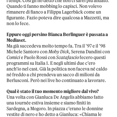
i tempi. Così gli ho detto che non ci sarei più andato.
Quando ti fanno mobbing lo capisci. Non volevo
rimanere di fianco a Filippa Lagerbäck come un
figurante. Fazio poteva dire qualcosa a Mazzetti, ma
non lo fece.
Eppure oggi persino Bianca Berlinguer è passata a
Mediaset.
Ma già succedeva molto tempo fa. Tra il ’97 e il ’98
Michele Santoro con
Moby Dick
, Serena Dandini con
Comici
e Paolo Rossi con
Scatafascio
fecero questi
programmi su Italia 1. E negli ultimi due c’ero
anch’io nel cast. Già la politica non faceva né caldo
né freddo a chi prendeva un sacco di milioni da
Berlusconi. Però nei live ho continuato a lavorare.
Qual è stato il tuo momento migliore dal vivo?
Una volta con Gianluca De Angelis abbiamo fatto
una tournée estiva insieme e siamo finiti in
Sardegna, a Mogoro. In piazza c’erano le donnine
vestite di nero e ho detto a Gianluca: «Chiama le