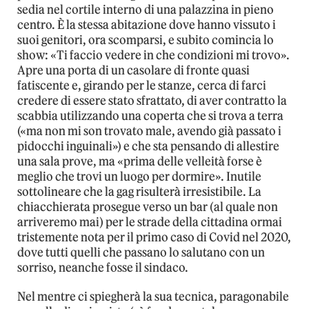
sedia nel cortile interno di una palazzina in pieno
centro. È la stessa abitazione dove hanno vissuto i
suoi genitori, ora scomparsi, e subito comincia lo
show: «Ti faccio vedere in che condizioni mi trovo».
Apre una porta di un casolare di fronte quasi
fatiscente e, girando per le stanze, cerca di farci
credere di essere stato sfrattato, di aver contratto la
scabbia utilizzando una coperta che si trova a terra
(«ma non mi son trovato male, avendo già passato i
pidocchi inguinali») e che sta pensando di allestire
una sala prove, ma «prima delle velleità forse è
meglio che trovi un luogo per dormire». Inutile
sottolineare che la gag risulterà irresistibile. La
chiacchierata prosegue verso un bar (al quale non
arriveremo mai) per le strade della cittadina ormai
tristemente nota per il primo caso di Covid nel 2020,
dove tutti quelli che passano lo salutano con un
sorriso, neanche fosse il sindaco.
Nel mentre ci spiegherà la sua tecnica, paragonabile