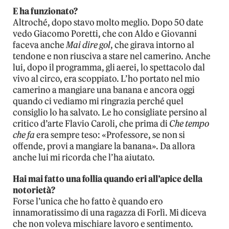
E ha funzionato?
Altroché, dopo stavo molto meglio. Dopo 50 date
vedo Giacomo Poretti, che con Aldo e Giovanni
faceva anche
Mai dire gol
, che girava intorno al
tendone e non riusciva a stare nel camerino. Anche
lui, dopo il programma, gli aerei, lo spettacolo dal
vivo al circo, era scoppiato. L’ho portato nel mio
camerino a mangiare una banana e ancora oggi
quando ci vediamo mi ringrazia perché quel
consiglio lo ha salvato. Le ho consigliate persino al
critico d’arte Flavio Caroli, che prima di
Che tempo
che fa
era sempre teso: «Professore, se non si
offende, provi a mangiare la banana». Da allora
anche lui mi ricorda che l’ha aiutato.
Hai mai fatto una follia quando eri all’apice della
notorietà?
Forse l’unica che ho fatto è quando ero
innamoratissimo di una ragazza di Forlì. Mi diceva
che non voleva mischiare lavoro e sentimento.