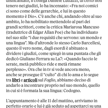
disincantato, il collega Daniele Luttazzi, di certo non
tenero nei giudizi, lo ha incensato: «Fra noi comici
ci sono come delle gerarchie, e lui in questo
momento è Dio». C’è anche chi, andando oltre al suo
ambito, lo ha nobilitato mettendolo al pari dei
grandi scrittori, come la critica Mariarosa Mancuso
(traduttrice di Edgar Allan Poe) che ha individuato
nel suo stile “i due requisiti che servono: un mondo e
una lingua”. Ma d’altronde lo stesso Carlo Barcellesi,
questo il vero nome, dagli esordi è abituato a
dividere i giudizi, come spiegò in una puntata che gli
dedicò Giuliano Ferrara su La7: «Quando faccio le
serate, metà pubblico ride e metà rimane
perplesso». Ora che in tv si vede ancora meno,
anche se prosegue il “culto” di chi lo ama e lo segue
tra
libri
e
articoli
sul
Foglio
, abbiamo deciso di
andarlo a incontrare proprio nel suo mondo, quello
in cui si è formata la sua lingua: Codogno.
L’appuntamento è alle 11 del mattino, arriviamo in
perfetto orario e lui è già seduto ad aspettarci su una