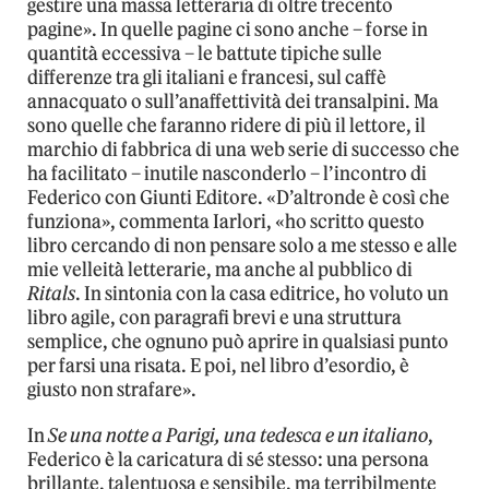
gestire una massa letteraria di oltre trecento
pagine». In quelle pagine ci sono anche – forse in
quantità eccessiva – le battute tipiche sulle
differenze tra gli italiani e francesi, sul caffè
annacquato o sull’anaffettività dei transalpini. Ma
sono quelle che faranno ridere di più il lettore, il
marchio di fabbrica di una web serie di successo che
ha facilitato – inutile nasconderlo – l’incontro di
Federico con Giunti Editore. «D’altronde è così che
funziona», commenta Iarlori, «ho scritto questo
libro cercando di non pensare solo a me stesso e alle
mie velleità letterarie, ma anche al pubblico di
Ritals
. In sintonia con la casa editrice, ho voluto un
libro agile, con paragrafi brevi e una struttura
semplice, che ognuno può aprire in qualsiasi punto
per farsi una risata. E poi, nel libro d’esordio, è
giusto non strafare».
In
Se una notte a Parigi, una tedesca e un italiano
,
Federico è la caricatura di sé stesso: una persona
brillante, talentuosa e sensibile, ma terribilmente