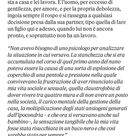
sta a casa e lei lavora. E l’uomo, per eccesso di
gentilezza, per amore, e per la propria debolezza,
ingoia sempre il rospo e si rassegna a qualsiasi
decisione presa dalla sua partner, tipo quella di fare
un figlio qui e adesso, quando lui non è ancora
pronto, e soprattutto non ha un lavoro.
“Non avevo bisogno di uno psicologo per analizzare
la situazione in cui versavo. La stanchezza che si era
accumulata nel corso di quel primo anno del nano
poteva essere la causa di una sorta di esplosione del
coperchio di una pentola a pressione nella quale
convivevano la frustrazione di aver rinunciato alla
mia vita sociale e sessuale, quella claustrofobia di
dover vivere tra quattro mura e di non avere un posto
nella società, il carico mentale della gestione della
casa, la moltiplicazione degli stati ansiogeni generati
dall’ipocondria – e che ora si versavano anche sul
bambino -, la sensazione tangibile che la mia vita
fosse stata risucchiata in un buco nero e che così
sarebbe stato per sempre.”