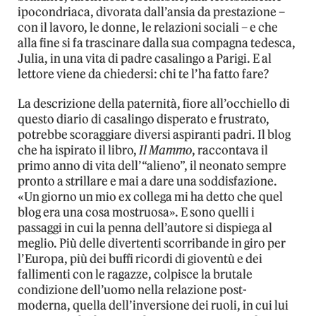
ipocondriaca, divorata dall’ansia da prestazione –
con il lavoro, le donne, le relazioni sociali – e che
alla fine si fa trascinare dalla sua compagna tedesca,
Julia, in una vita di padre casalingo a Parigi. E al
lettore viene da chiedersi: chi te l’ha fatto fare?
La descrizione della paternità, fiore all’occhiello di
questo diario di casalingo disperato e frustrato,
potrebbe scoraggiare diversi aspiranti padri. Il blog
che ha ispirato il libro,
Il Mammo
, raccontava il
primo anno di vita dell’“alieno”, il neonato sempre
pronto a strillare e mai a dare una soddisfazione.
«Un giorno un mio ex collega mi ha detto che quel
blog era una cosa mostruosa». E sono quelli i
passaggi in cui la penna dell’autore si dispiega al
meglio. Più delle divertenti scorribande in giro per
l’Europa, più dei buffi ricordi di gioventù e dei
fallimenti con le ragazze, colpisce la brutale
condizione dell’uomo nella relazione post-
moderna, quella dell’inversione dei ruoli, in cui lui