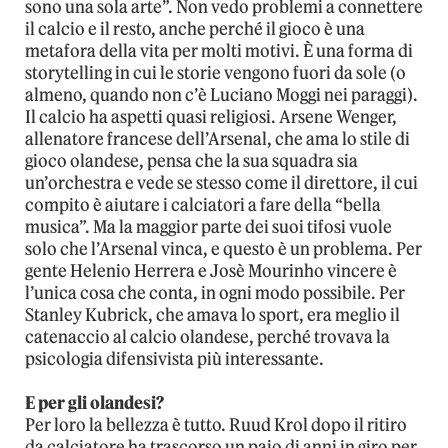
sono una sola arte”. Non vedo problemi a connettere
il calcio e il resto, anche perché il gioco è una
metafora della vita per molti motivi. È una forma di
storytelling in cui le storie vengono fuori da sole (o
almeno, quando non c’è Luciano Moggi nei paraggi).
Il calcio ha aspetti quasi religiosi. Arsene Wenger,
allenatore francese dell’Arsenal, che ama lo stile di
gioco olandese, pensa che la sua squadra sia
un’orchestra e vede se stesso come il direttore, il cui
compito è aiutare i calciatori a fare della “bella
musica”. Ma la maggior parte dei suoi tifosi vuole
solo che l’Arsenal vinca, e questo è un problema. Per
gente Helenio Herrera e Josè Mourinho vincere è
l’unica cosa che conta, in ogni modo possibile. Per
Stanley Kubrick, che amava lo sport, era meglio il
catenaccio al calcio olandese, perché trovava la
psicologia difensivista più interessante.
E per gli olandesi?
Per loro la bellezza è tutto. Ruud Krol dopo il ritiro
da calciatore ha trascorso un paio di anni in giro per