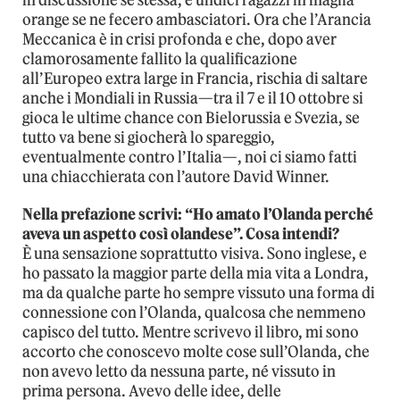
in discussione se stessa, e undici ragazzi in maglia
orange se ne fecero ambasciatori. Ora che l’Arancia
Meccanica è in crisi profonda e che, dopo aver
clamorosamente fallito la qualificazione
all’Europeo extra large in Francia, rischia di saltare
anche i Mondiali in Russia—tra il 7 e il 10 ottobre si
gioca le ultime chance con Bielorussia e Svezia, se
tutto va bene si giocherà lo spareggio,
eventualmente contro l’Italia—, noi ci siamo fatti
una chiacchierata con l’autore David Winner.
Nella prefazione scrivi: “Ho amato l’Olanda perché
aveva un aspetto così olandese”. Cosa intendi?
È una sensazione soprattutto visiva. Sono inglese, e
ho passato la maggior parte della mia vita a Londra,
ma da qualche parte ho sempre vissuto una forma di
connessione con l’Olanda, qualcosa che nemmeno
capisco del tutto. Mentre scrivevo il libro, mi sono
accorto che conoscevo molte cose sull’Olanda, che
non avevo letto da nessuna parte, né vissuto in
prima persona. Avevo delle idee, delle