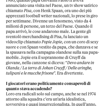
1980, quando papa Giovanni Paolo II aveva
annunciato una visita nel Paese, un tv show satirico
chiamato
Pisa
, con Henk Spaan, ora uno dei più
apprezzati football writer nazionali, lo prese in giro
per settimane. Divenne un fenomeno, visto da 4
milioni di persone, un terzo del Paese. Quando il
papa arrivò, le cose andarono male. La gente gli
sventolò merchandising di Pisa, fu lanciato un
videoclip chiamato
Popie Jopie
, con un coro di sexy
suore e con Spaan vestito da papa, che danzava e se
la spassava nella campagna olandese sulla sua papa-
mobile. Jopie era il soprannome di Cruyff da
giovane, nella canzone si diceva: “
Devo andare in
Olanda / La terra di Johan Cruyff / Delle aringhe,
tulipani e le mucche frisone
”. Era divertente.
I giocatori erano politicamente consapevoli di
quanto stava accadendo?
Loro era radicali solo sul campo, anche se nel 1974
attorno alla squadra c’era un’aria idealistica,
sovversiva e quasi insurrezionalista. In quell’anno,