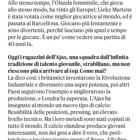
Allo stesso tempo, l’Olanda femminile, che gioca
allo stesso modo, ha vinto gli Europei: Lieke Martens
è stata votata come miglior giocatrice al mondo, ed è
passata al Barcellona. Giocano più lentamente e
sono divertenti, perché lasciano più spazi e tempo
per le giocate. È un po’ come vedere una partita di
40 anni fa.
Oggi i ragazzini dell’Ajax, una squadra dall’infinita
tradizione di talento giovanile, strabiliano, ma non
riescono più a arrivare al top. Come mai?
La dico così: i britannici inventarono la Rivoluzione
Industriale e divennero una super potenza, poi altri
Paesi seguirono l’esempio e migliorarono la
produzione, e Londra fu superata. L’Ajax ha
insegnato al mondo un nuovo tipo di calcio:
flessibilità delle posizioni, pressing, un elevato
livello tecnico. Ma i loro metodi sono stati copiati in
tutto il mondo. Il calcio olandese produce giovani
interessanti, non dei geni a dire il vero, che però
tendono a lasciare troppo presto il Paese. Alla fine