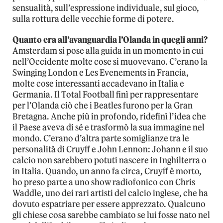
sensualità, sull’espressione individuale, sul gioco,
sulla rottura delle vecchie forme di potere.
Quanto era all’avanguardia l’Olanda in quegli anni?
Amsterdam si pose alla guida in un momento in cui
nell’Occidente molte cose si muovevano. C’erano la
Swinging London e Les Evenements in Francia,
molte cose interessanti accadevano in Italia e
Germania. Il Total Football finì per rappresentare
per l’Olanda ciò che i Beatles furono per la Gran
Bretagna. Anche più in profondo, ridefinì l’idea che
il Paese aveva di sé e trasformò la sua immagine nel
mondo. C’erano d’altra parte somiglianze tra le
personalità di Cruyff e John Lennon: Johann e il suo
calcio non sarebbero potuti nascere in Inghilterra o
in Italia. Quando, un anno fa circa, Cruyff è morto,
ho preso parte a uno show radiofonico con Chris
Waddle, uno dei rari artisti del calcio inglese, che ha
dovuto espatriare per essere apprezzato. Qualcuno
gli chiese cosa sarebbe cambiato se lui fosse nato nel