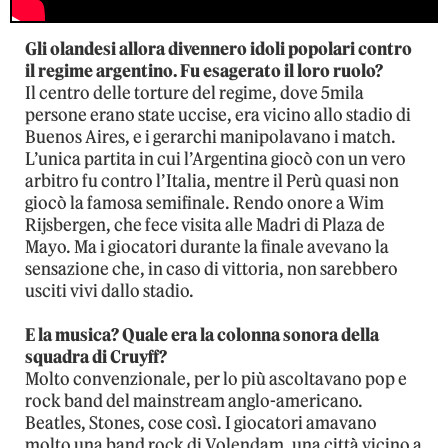
Gli olandesi allora divennero idoli popolari contro
il regime argentino. Fu esagerato il loro ruolo?
Il centro delle torture del regime, dove 5mila
persone erano state uccise, era vicino allo stadio di
Buenos Aires, e i gerarchi manipolavano i match.
L’unica partita in cui l’Argentina giocò con un vero
arbitro fu contro l’Italia, mentre il Perù quasi non
giocò la famosa semifinale. Rendo onore a Wim
Rijsbergen, che fece visita alle Madri di Plaza de
Mayo. Ma i giocatori durante la finale avevano la
sensazione che, in caso di vittoria, non sarebbero
usciti vivi dallo stadio.
E la musica? Quale era la colonna sonora della
squadra di Cruyff?
Molto convenzionale, per lo più ascoltavano pop e
rock band del mainstream anglo-americano.
Beatles, Stones, cose così. I giocatori amavano
molto una band rock di Volendam, una città vicino a