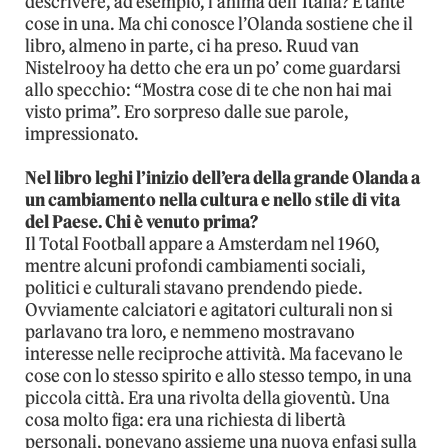
descrivere, ad esempio, l’anima dell’Italia? È tante
cose in una. Ma chi conosce l’Olanda sostiene che il
libro, almeno in parte, ci ha preso. Ruud van
Nistelrooy ha detto che era un po’ come guardarsi
allo specchio: “Mostra cose di te che non hai mai
visto prima”. Ero sorpreso dalle sue parole,
impressionato.
Nel libro leghi l’inizio dell’era della grande Olanda a
un cambiamento nella cultura e nello stile di vita
del Paese. Chi è venuto prima?
Il Total Football appare a Amsterdam nel 1960,
mentre alcuni profondi cambiamenti sociali,
politici e culturali stavano prendendo piede.
Ovviamente calciatori e agitatori culturali non si
parlavano tra loro, e nemmeno mostravano
interesse nelle reciproche attività. Ma facevano le
cose con lo stesso spirito e allo stesso tempo, in una
piccola città. Era una rivolta della gioventù. Una
cosa molto figa: era una richiesta di libertà
personali, ponevano assieme una nuova enfasi sulla