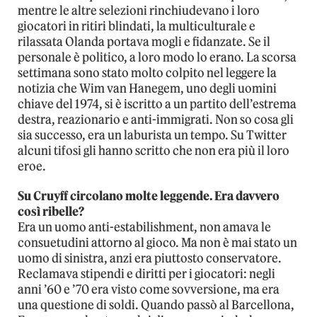
mentre le altre selezioni rinchiudevano i loro
giocatori in ritiri blindati, la multiculturale e
rilassata Olanda portava mogli e fidanzate. Se il
personale è politico, a loro modo lo erano. La scorsa
settimana sono stato molto colpito nel leggere la
notizia che Wim van Hanegem, uno degli uomini
chiave del 1974, si è iscritto a un partito dell’estrema
destra, reazionario e anti-immigrati. Non so cosa gli
sia successo, era un laburista un tempo. Su Twitter
alcuni tifosi gli hanno scritto che non era più il loro
eroe.
Su Cruyff circolano molte leggende. Era davvero
così ribelle?
Era un uomo anti-estabilishment, non amava le
consuetudini attorno al gioco. Ma non è mai stato un
uomo di sinistra, anzi era piuttosto conservatore.
Reclamava stipendi e diritti per i giocatori: negli
anni ’60 e ’70 era visto come sovversione, ma era
una questione di soldi. Quando passò al Barcellona,