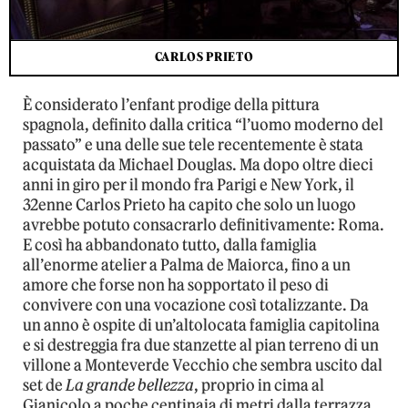
CARLOS PRIETO
È considerato l’enfant prodige della pittura
spagnola, definito dalla critica “l’uomo moderno del
passato” e una delle sue tele recentemente è stata
acquistata da Michael Douglas. Ma dopo oltre dieci
anni in giro per il mondo fra Parigi e New York, il
32enne Carlos Prieto ha capito che solo un luogo
avrebbe potuto consacrarlo definitivamente: Roma.
E così ha abbandonato tutto, dalla famiglia
all’enorme atelier a Palma de Maiorca, fino a un
amore che forse non ha sopportato il peso di
convivere con una vocazione così totalizzante. Da
un anno è ospite di un’altolocata famiglia capitolina
e si destreggia fra due stanzette al pian terreno di un
villone a Monteverde Vecchio che sembra uscito dal
set de
La grande bellezza
, proprio in cima al
Gianicolo a poche centinaia di metri dalla terrazza