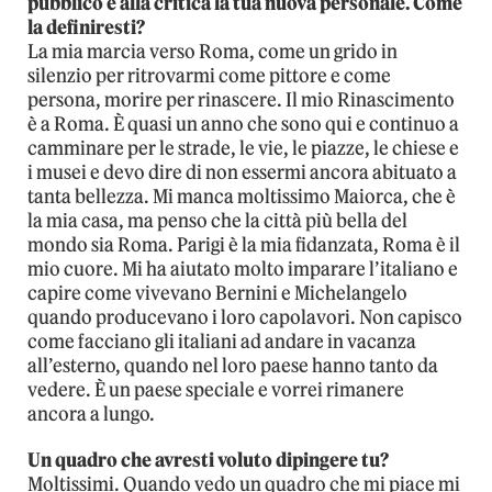
pubblico e alla critica la tua nuova personale. Come
la definiresti?
La mia marcia verso Roma, come un grido in
silenzio per ritrovarmi come pittore e come
persona, morire per rinascere. Il mio Rinascimento
è a Roma. È quasi un anno che sono qui e continuo a
camminare per le strade, le vie, le piazze, le chiese e
i musei e devo dire di non essermi ancora abituato a
tanta bellezza. Mi manca moltissimo Maiorca, che è
la mia casa, ma penso che la città più bella del
mondo sia Roma. Parigi è la mia fidanzata, Roma è il
mio cuore. Mi ha aiutato molto imparare l’italiano e
capire come vivevano Bernini e Michelangelo
quando producevano i loro capolavori. Non capisco
come facciano gli italiani ad andare in vacanza
all’esterno, quando nel loro paese hanno tanto da
vedere. È un paese speciale e vorrei rimanere
ancora a lungo.
Un quadro che avresti voluto dipingere tu?
Moltissimi. Quando vedo un quadro che mi piace mi