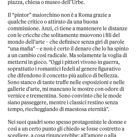
piazza, chiesa o museo dell’Urbe.
Il “pintor” maiorchino non è a Roma grazie a
qualche critico o attirato da una buona
commissione. Anzi, ci tiene a mantenere le distanze
con le cricche che solitamente muovono i fili del
mondo dell’arte – che definisce senza giri di parole
“una mafia” – e non è certo il denaro che lo ha spinto
a un cambio così radicale. Ma solamente la voglia di
mettersi in gioco. “Oggi i pittori vivono in guerra,
soprattutto i romantici fedeli al genere figurativo
che difendono il concetto più aulico di bellezza.
Sono stanco di tante truffe nelle esposizioni e nelle
gallerie d’arte, mi mancano le mostre con odore di
vernice e trementina. Sono convinto che le mode
siano passeggere, mentre i classici restino senza
tempo, riecheggiando di maestosa eternità”.
Nei suoi quadri sono spesso protagoniste le donne e
così a un certo punto gli chiedo se fosse costretto a
scegliere, a cosa rinuncerebbe: all’amore o alla