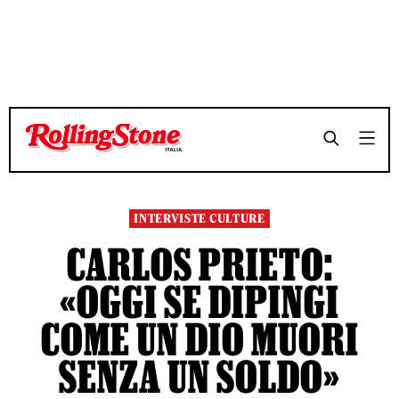
TEMPO DI LETTURA 17 MINUTI
TEMPO DI LETTURA 17 MINUTI
SHARE
SHARE
INTERVISTE CULTURE
CARLOS PRIETO:
«OGGI SE DIPINGI
COME UN DIO MUORI
SENZA UN SOLDO»