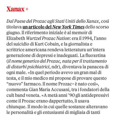
Xanax +
Dal Paese del Prozac agli Stati Uniti dello Xanax
, così
titolava
un articolo del
New York Times
dello scorso
giugno. Il riferimento iniziale è al memoir di
Elizabeth
Wurtzel Prozac Nation
: era il 1994, l’anno
del suicidio di Kurt Cobain, e la giornalista e
scrittrice americana rendeva letteratura un’intera
generazione di depressi e inadeguati. La fluoxetina
(
il nome generico del Prozac, nata per il trattamento
di disturbi psichiatrici
, ndr), diventava la panacea di
ogni male. «In quel periodo avevo un gran mal di
testa, e il mio medico mi propose di provare questo
“nuovo” farmaco. Il nome Prozac+ è nato così»,
commenta Gian Maria Accusani, tra i fondatori della
cult band veneta. «A metà anni ’90 gli antidepressivi
come il Prozac erano dappertutto, li usava
chiunque. Il modo in cui quelle sostanze alteravano
le personalità e gli entusiasmi di migliaia di tanti