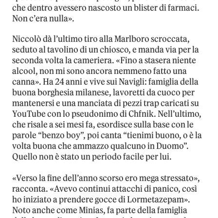
che dentro avessero nascosto un blister di farmaci.
Non c’era nulla».
Niccolò dà l’ultimo tiro alla Marlboro scroccata,
seduto al tavolino di un chiosco, e manda via per la
seconda volta la cameriera. «Fino a stasera niente
alcool, non mi sono ancora nemmeno fatto una
canna». Ha 24 anni e vive sui Navigli: famiglia della
buona borghesia milanese, lavoretti da cuoco per
mantenersi e una manciata di pezzi trap caricati su
YouTube con lo pseudonimo di Chfnik. Nell’ultimo,
che risale a sei mesi fa, esordisce sulla base con le
parole “benzo boy”, poi canta “tienimi buono, o è la
volta buona che ammazzo qualcuno in Duomo”.
Quello non è stato un periodo facile per lui.
«Verso la fine dell’anno scorso ero mega stressato»,
racconta. «Avevo continui attacchi di panico, così
ho iniziato a prendere gocce di Lormetazepam».
Noto anche come Minias, fa parte della famiglia