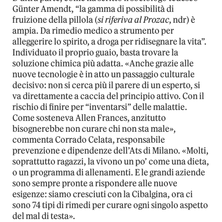
Günter Amendt, “la gamma di possibilità di
fruizione della pillola (
si riferiva al Prozac
, ndr) è
ampia. Da rimedio medico a strumento per
alleggerire lo spirito, a droga per ridisegnare la vita”.
Individuato il proprio guaio, basta trovare la
soluzione chimica più adatta. «Anche grazie alle
nuove tecnologie è in atto un passaggio culturale
decisivo: non si cerca più il parere di un esperto, si
va direttamente a caccia del principio attivo. Con il
rischio di finire per “inventarsi” delle malattie.
Come sosteneva Allen Frances, anzitutto
bisognerebbe non curare chi non sta male»,
commenta Corrado Celata, responsabile
prevenzione e dipendenze dell’Ats di Milano. «Molti,
soprattutto ragazzi, la vivono un po’ come una dieta,
o un programma di allenamenti. E le grandi aziende
sono sempre pronte a rispondere alle nuove
esigenze: siamo cresciuti con la Cibalgina, ora ci
sono 74 tipi di rimedi per curare ogni singolo aspetto
del mal di testa».