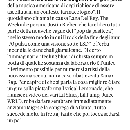
della musica americana di oggi richiede di essere
ascoltata in un contesto farmacologico”. Il
quotidiano chiama in causa Lana Del Rey, The
Weeknd e persino Justin Bieber, che farebbero tutti
parte della nouvelle vague del “pop da pasticca”,
“nello stesso modo in cui il rock della fine degli anni
’70 pulsa come una visione sotto LSD”, o l’erba
incendia le dancehall giamaicane. Di certo
l’immaginario “feeling blue” di chi sta sempre in
botta di qualche sostanza da laboratorio è l’unico
riferimento possibile per numerosi artisti della
nuovissima scena, non a caso ribattezzata Xanax
Rap. Per capire di che si parla la cosa migliore è fare
un giro sulla piattaforma Lyrical Lemonade, che
riunisce i video dei vari Lil Skies, Lil Pump, Juice
WRLD, roba da fare sembrare immediatamente
anziani i Migos e la congrega di Atlanta. Tutto
succede molto in fretta, tanto che poi tocca sedarsi
un po’.