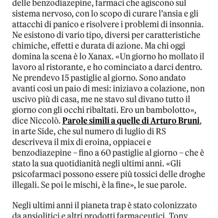
delle benzodiazepine, farmaci che agiscono sul
sistema nervoso, con lo scopo di curare l’ansia e gli
attacchi di panico e risolvere i problemi di insonnia.
Ne esistono di vario tipo, diversi per caratteristiche
chimiche, effetti e durata di azione. Ma chi oggi
domina la scena è lo Xanax. «Un giorno ho mollato il
lavoro al ristorante, e ho cominciato a darci dentro.
Ne prendevo 15 pastiglie al giorno. Sono andato
avanti così un paio di mesi: iniziavo a colazione, non
uscivo più di casa, me ne stavo sul divano tutto il
giorno con gli occhi ribaltati. Ero un bambolotto»,
dice Niccolò.
Parole simili a quelle di Arturo Bruni
,
in arte Side, che sul numero di luglio di RS
descriveva il mix di eroina, oppiacei e
benzodiazepine – fino a 60 pastiglie al giorno – che è
stato la sua quotidianità negli ultimi anni. «Gli
psicofarmaci possono essere più tossici delle droghe
illegali. Se poi le mischi, è la fine», le sue parole.
Negli ultimi anni il pianeta trap è stato colonizzato
da ansiolitici e altri prodotti farmaceutici. Tony