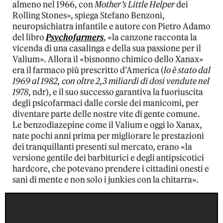
almeno nel 1966, con
Mother’s Little Helper
dei
Rolling Stones», spiega Stefano Benzoni,
neuropsichiatra infantile e autore con Pietro Adamo
del libro
Psychofarmers
, «la canzone racconta la
vicenda di una casalinga e della sua passione per il
Valium». Allora il «bisnonno chimico dello Xanax»
era il farmaco più prescritto d’America (
lo è stato dal
1969 al 1982, con oltre 2,3 miliardi di dosi vendute nel
1978
, ndr), e il suo successo garantiva la fuoriuscita
degli psicofarmaci dalle corsie dei manicomi, per
diventare parte delle nostre vite di gente comune.
Le benzodiazepine come il Valium e oggi lo Xanax,
nate pochi anni prima per migliorare le prestazioni
dei tranquillanti presenti sul mercato, erano «la
versione gentile dei barbiturici e degli antipsicotici
hardcore, che potevano prendere i cittadini onesti e
sani di mente e non solo i junkies con la chitarra».