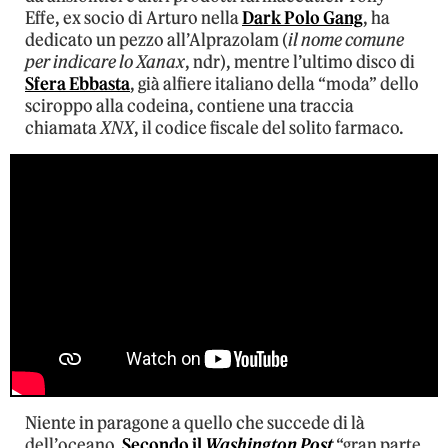
Effe, ex socio di Arturo nella
Dark Polo Gang
, ha
dedicato un pezzo all’Alprazolam (
il nome comune
per indicare lo Xanax
, ndr), mentre l’ultimo disco di
Sfera Ebbasta
, già alfiere italiano della “moda” dello
sciroppo alla codeina, contiene una traccia
chiamata
XNX
, il codice fiscale del solito farmaco.
Niente in paragone a quello che succede di là
dell’oceano.
Secondo il
Washington Post
“gran parte