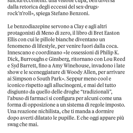
suicidi eccellenti: una visione cupa, ben diversa
dalla retorica degli eccessi del sex-drugs-
rock’n’roll», spiega Stefano Benzoni.
Le benzodiazepine servono a Clay e agli altri
protagonisti di Meno di zero, il libro di Bret Easton
Ellis con cui le pillole bianche diventano un
fenomeno di lifestyle, per venire fuori dalla coca.
Innescano e coordinano «le ossessioni di Philip K.
Dick, Burroughs e Ginsberg, ritornano con Lou Reed
e Syd Barrett, fino a Amy Winehouse, invadono i late
show e le sceneggiature di Woody Allen, per arrivare
ai Simpson o South Park». Seppur meno cool e
iconico rispetto agli allucinogeni, e mai del tutto
disgiunto da quello delle droghe “tradizionali”,
l’abuso di farmaci si configura per alcuni come una
forma di opposizione a un sistema di regole imposto.
Una reazione nichilista, che ti manda a dormire
dopo averti dilatato le pupille. E che oggi appare più
swag che mai.