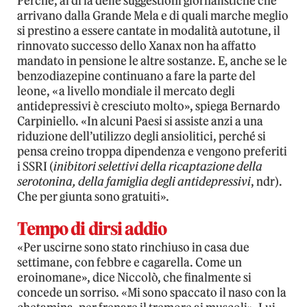
Perché, al di là delle suggestioni giornalistiche che
arrivano dalla Grande Mela e di quali marche meglio
si prestino a essere cantate in modalità autotune, il
rinnovato successo dello Xanax non ha affatto
mandato in pensione le altre sostanze. E, anche se le
benzodiazepine continuano a fare la parte del
leone, «a livello mondiale il mercato degli
antidepressivi è cresciuto molto», spiega Bernardo
Carpiniello. «In alcuni Paesi si assiste anzi a una
riduzione dell’utilizzo degli ansiolitici, perché si
pensa creino troppa dipendenza e vengono preferiti
i SSRI (
inibitori selettivi della ricaptazione della
serotonina, della famiglia degli antidepressivi
, ndr).
Che per giunta sono gratuiti».
Tempo di dirsi addio
«Per uscirne sono stato rinchiuso in casa due
settimane, con febbre e cagarella. Come un
eroinomane», dice Niccolò, che finalmente si
concede un sorriso. «Mi sono spaccato il naso con la