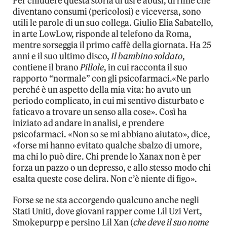
Per chiudere questa storia di usi e abusi, di rime che
diventano consumi (pericolosi) e viceversa, sono
utili le parole di un suo collega. Giulio Elia Sabatello,
in arte LowLow, risponde al telefono da Roma,
mentre sorseggia il primo caffè della giornata. Ha 25
anni e il suo ultimo disco,
Il bambino soldato
,
contiene il brano
Pillole
, in cui racconta il suo
rapporto “normale” con gli psicofarmaci.«Ne parlo
perché è un aspetto della mia vita: ho avuto un
periodo complicato, in cui mi sentivo disturbato e
faticavo a trovare un senso alla cose». Così ha
iniziato ad andare in analisi, e prendere
psicofarmaci. «Non so se mi abbiano aiutato», dice,
«forse mi hanno evitato qualche sbalzo di umore,
ma chi lo può dire. Chi prende lo Xanax non è per
forza un pazzo o un depresso, e allo stesso modo chi
esalta queste cose delira. Non c’è niente di figo».
Forse se ne sta accorgendo qualcuno anche negli
Stati Uniti, dove giovani rapper come Lil Uzi Vert,
Smokepurpp e persino Lil Xan (
che deve il suo nome