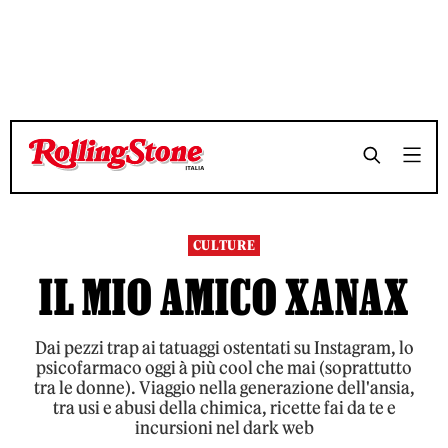
TEMPO DI LETTURA 18 MINUTI
TEMPO DI LETTURA 18 MINUTI
SHARE
SHARE
CULTURE
IL MIO AMICO XANAX
Dai pezzi trap ai tatuaggi ostentati su Instagram, lo
psicofarmaco oggi à più cool che mai (soprattutto
tra le donne). Viaggio nella generazione dell'ansia,
tra usi e abusi della chimica, ricette fai da te e
incursioni nel dark web