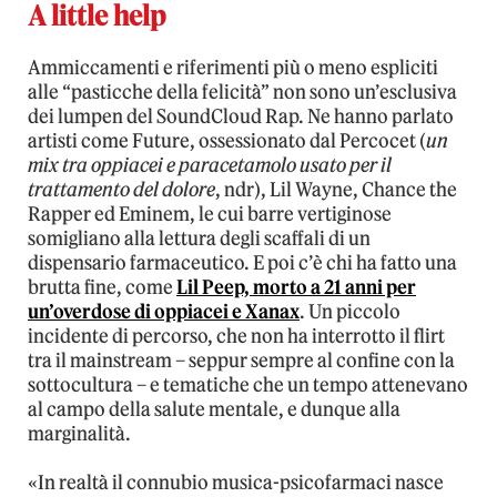
A little help
Ammiccamenti e riferimenti più o meno espliciti
alle “pasticche della felicità” non sono un’esclusiva
dei lumpen del SoundCloud Rap. Ne hanno parlato
artisti come Future, ossessionato dal Percocet (
un
mix tra oppiacei e paracetamolo usato per il
trattamento del dolore
, ndr), Lil Wayne, Chance the
Rapper ed Eminem, le cui barre vertiginose
somigliano alla lettura degli scaffali di un
dispensario farmaceutico. E poi c’è chi ha fatto una
brutta fine, come
Lil Peep, morto a 21 anni per
un’overdose di oppiacei e Xanax
. Un piccolo
incidente di percorso, che non ha interrotto il flirt
tra il mainstream – seppur sempre al confine con la
sottocultura – e tematiche che un tempo attenevano
al campo della salute mentale, e dunque alla
marginalità.
«In realtà il connubio musica-psicofarmaci nasce