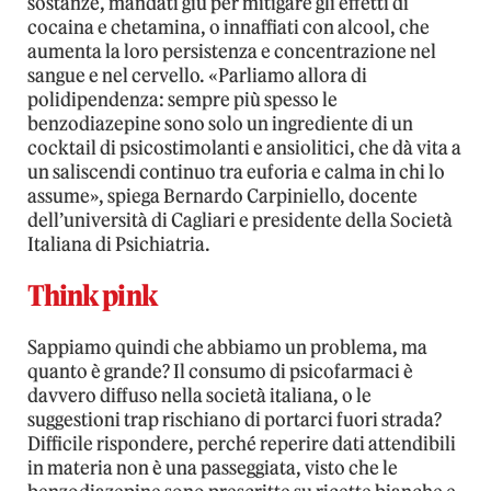
sostanze, mandati giù per mitigare gli effetti di
cocaina e chetamina, o innaffiati con alcool, che
aumenta la loro persistenza e concentrazione nel
sangue e nel cervello. «Parliamo allora di
polidipendenza: sempre più spesso le
benzodiazepine sono solo un ingrediente di un
cocktail di psicostimolanti e ansiolitici, che dà vita a
un saliscendi continuo tra euforia e calma in chi lo
assume», spiega Bernardo Carpiniello, docente
dell’università di Cagliari e presidente della Società
Italiana di Psichiatria.
Think pink
Sappiamo quindi che abbiamo un problema, ma
quanto è grande? Il consumo di psicofarmaci è
davvero diffuso nella società italiana, o le
suggestioni trap rischiano di portarci fuori strada?
Difficile rispondere, perché reperire dati attendibili
in materia non è una passeggiata, visto che le