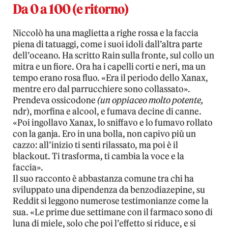
Da 0 a 100 (e ritorno)
Niccolò ha una maglietta a righe rossa e la faccia
piena di tatuaggi, come i suoi idoli dall’altra parte
dell’oceano. Ha scritto Rain sulla fronte, sul collo un
mitra e un fiore. Ora ha i capelli corti e neri, ma un
tempo erano rosa fluo. «Era il periodo dello Xanax,
mentre ero dal parrucchiere sono collassato».
Prendeva ossicodone
(un oppiaceo molto potente,
ndr), morfina e alcool, e fumava decine di canne.
«Poi ingollavo Xanax, lo sniffavo e lo fumavo rollato
con la ganja. Ero in una bolla, non capivo più un
cazzo: all’inizio ti senti rilassato, ma poi è il
blackout. Ti trasforma, ti cambia la voce e la
faccia».
Il suo racconto è abbastanza comune tra chi ha
sviluppato una dipendenza da benzodiazepine, su
Reddit si leggono numerose testimonianze come la
sua. «Le prime due settimane con il farmaco sono di
luna di miele, solo che poi l’effetto si riduce, e si