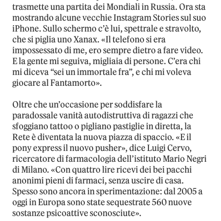
trasmette una partita dei Mondiali in Russia. Ora sta
mostrando alcune vecchie Instagram Stories sul suo
iPhone. Sullo schermo c’è lui, spettrale e stravolto,
che si piglia uno Xanax. «Il telefono si era
impossessato di me, ero sempre dietro a fare video.
E la gente mi seguiva, migliaia di persone. C’era chi
mi diceva “sei un immortale fra”, e chi mi voleva
giocare al Fantamorto».
Oltre che un’occasione per soddisfare la
paradossale vanità autodistruttiva di ragazzi che
sfoggiano tattoo o pigliano pastiglie in diretta, la
Rete è diventata la nuova piazza di spaccio. «E il
pony express il nuovo pusher», dice Luigi Cervo,
ricercatore di farmacologia dell’istituto Mario Negri
di Milano. «Con quattro lire ricevi dei bei pacchi
anonimi pieni di farmaci, senza uscire di casa.
Spesso sono ancora in sperimentazione: dal 2005 a
oggi in Europa sono state sequestrate 560 nuove
sostanze psicoattive sconosciute».