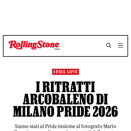
TEMPO DI LETTURA 2 MINUTI
TEMPO DI LETTURA 2 MINUTI
SHARE
SHARE
I FEEL LOVE
I RITRATTI
ARCOBALENO DI
MILANO PRIDE 2026
Siamo stati al Pride insieme al fotografo Mario