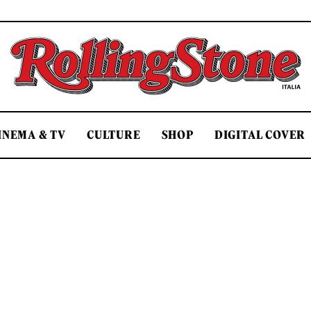
Rolling Stone Italia
INEMA & TV
CULTURE
SHOP
DIGITAL COVER