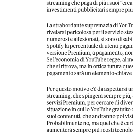
streaming che paga di più i suoi “crea
investimenti pubblicitari sempre più
La strabordante supremazia di YouTub
rivelarsi pericolosa per il servizio ste
numerosi e affezionati, si sono disabi
Spotify la percentuale di utenti pagan
versione Premium, a pagamento, no
Se l’economia di YouTube regge, al mo
che si ritrova, ma in ottica futura que
pagamento sarà un elemento-chiave pe
Per questo motivo c’è da aspettarsi u
streaming, che spingerà sempre più, 
servizi Premium, per cercare di diver
situazione in cui lo YouTube gratuito 
suoi contenuti, che andranno poi vis
Probabilmente no, ma quel che è cert
aumenterà sempre più i costi tecnolog