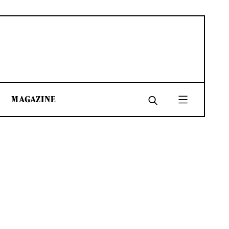
MAGAZINE
SHARE
SHARE