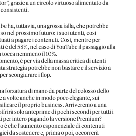
tor”, grazie a un circolo virtuoso alimentato da
 consistenti.
e ha, tuttavia, una grossa falla, che potrebbe
sso nel prossimo futuro: i suoi utenti, così
tuati a pagare i contenuti. Così, mentre per
ti è del 58%, nel caso di YouTube il passaggio alla
n tocca nemmeno il 10%.
mento, è per via della massa critica di utenti
sta strategia potrebbe non bastare e il servizio a
r scongiurare i flop.
na forzatura di mano da parte del colosso dello
e a volte anche in modo poco elegante, sui
sificare il proprio business. Arriveremo a una
offrirà solo anteprime di pochi secondi per tutti i
ti per intero pagando la versione Premium?
o è che l’aumento esponenziale di contenuti
ici da sostenere e, prima o poi, occorrerà