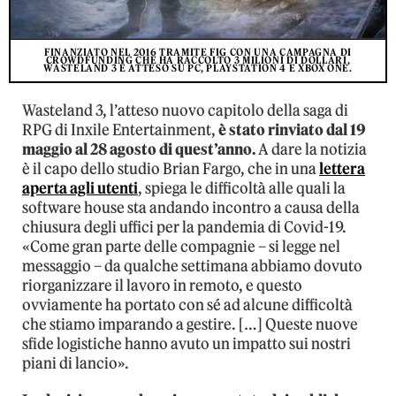
FINANZIATO NEL 2016 TRAMITE FIG CON UNA CAMPAGNA DI
CROWDFUNDING CHE HA RACCOLTO 3 MILIONI DI DOLLARI,
WASTELAND 3 È ATTESO SU PC, PLAYSTATION 4 E XBOX ONE.
Wasteland 3, l’atteso nuovo capitolo della saga di
RPG di Inxile Entertainment,
è stato rinviato dal 19
maggio al 28 agosto di quest’anno.
A dare la notizia
è il capo dello studio Brian Fargo, che in una
lettera
aperta agli utenti
, spiega le difficoltà alle quali la
software house sta andando incontro a causa della
chiusura degli uffici per la pandemia di Covid-19.
«Come gran parte delle compagnie – si legge nel
messaggio – da qualche settimana abbiamo dovuto
riorganizzare il lavoro in remoto, e questo
ovviamente ha portato con sé ad alcune difficoltà
che stiamo imparando a gestire. […] Queste nuove
sfide logistiche hanno avuto un impatto sui nostri
piani di lancio».