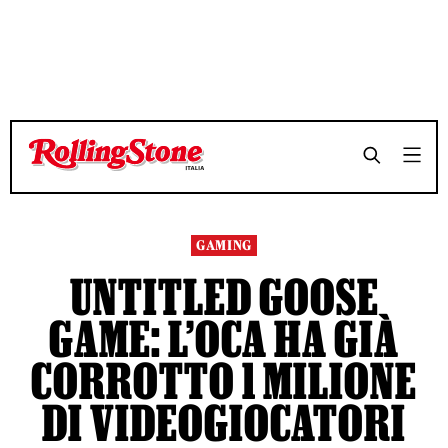
TEMPO DI LETTURA 3 MINUTI
TEMPO DI LETTURA 3 MINUTI
SHARE
SHARE
GAMING
UNTITLED GOOSE
GAME: L’OCA HA GIÀ
CORROTTO 1 MILIONE
DI VIDEOGIOCATORI