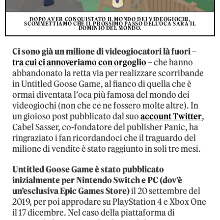
DOPO AVER CONQUISTATO IL MONDO DEI VIDEOGIOCHI,
SCOMMETTIAMO CHE IL PROSSIMO PASSO DELL’OCA SARÀ IL
DOMINIO DEL MONDO.
Ci sono già un milione di videogiocatori là fuori
–
tra cui ci annoveriamo con orgoglio
– che hanno
abbandonato la retta via per realizzare scorribande
in Untitled Goose Game, al fianco di quella che è
ormai diventata l’oca più famosa del mondo dei
videogiochi (non che ce ne fossero molte altre). In
un gioioso post pubblicato dal suo
account Twitter
,
Cabel Sasser, co-fondatore del publisher Panic, ha
ringraziato i fan ricordandoci che il traguardo del
milione di vendite è stato raggiunto in soli tre mesi.
Untitled Goose Game è stato pubblicato
inizialmente per Nintendo Switch e PC (dov’è
un’esclusiva Epic Games Store)
il 20 settembre del
2019, per poi approdare su PlayStation 4 e Xbox One
il 17 dicembre. Nel caso della piattaforma di