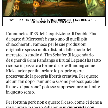
PSYCHONAUTS 2 USCIRÀ NEL 2020, DOPO CHE I FAN DELLA SERIE
LO HANNO ATTESO PER 15 ANNI.
L’annuncio all’E3 dell’acquisizione di Double Fine
da parte di Microsoft è stato uno di quelli più
chiacchierati. Famoso per le sue produzioni
originali e spesso molto distanti dalle mode del
mercato, lo studio di Tim Schafer (il leggendario
designer di Grim Fandango e Brütal Legend) ha fatto
ricorso in passato a forme di crowdfunding come
Kickstarter per finanziare le proprie opere
preservando la propria libertà creativa. Per questo
alcuni fan dopo l’annuncio si sono preoccupati che
il nuovo “padrone” potesse rappresentare un limite
in questo senso.
Per fortuna però non è questo il caso, come ci tiene a
rassicurare lo stesso Schafer in
un’intervista con