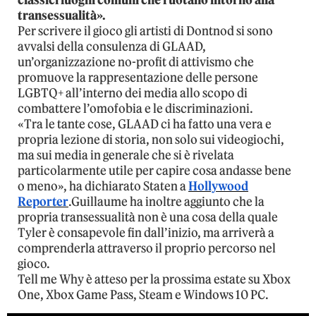
classici luoghi comuni che ruotano intorno alla
transessualità».
Per scrivere il gioco gli artisti di Dontnod si sono
avvalsi della consulenza di GLAAD,
un’organizzazione no-profit di attivismo che
promuove la rappresentazione delle persone
LGBTQ+ all’interno dei media allo scopo di
combattere l’omofobia e le discriminazioni.
«Tra le tante cose, GLAAD ci ha fatto una vera e
propria lezione di storia, non solo sui videogiochi,
ma sui media in generale che si è rivelata
particolarmente utile per capire cosa andasse bene
o meno», ha dichiarato Staten a
Hollywood
Reporter
.Guillaume ha inoltre aggiunto che la
propria transessualità non è una cosa della quale
Tyler è consapevole fin dall’inizio, ma arriverà a
comprenderla attraverso il proprio percorso nel
gioco.
Tell me Why è atteso per la prossima estate su Xbox
One, Xbox Game Pass, Steam e Windows 10 PC.