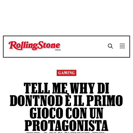
TEMPO DI LETTURA 3 MINUTI
TEMPO DI LETTURA 3 MINUTI
SHARE
SHARE
GAMING
TELL ME WHY DI
DONTNOD È IL PRIMO
GIOCO CON UN
PROTAGONISTA