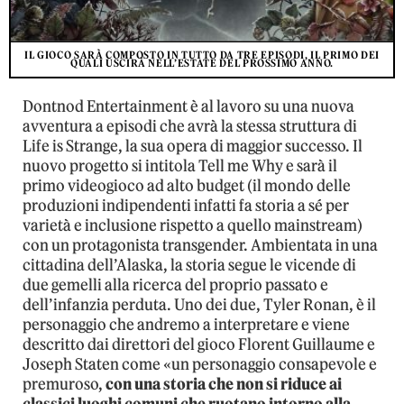
IL GIOCO SARÀ COMPOSTO IN TUTTO DA TRE EPISODI, IL PRIMO DEI
QUALI USCIRÀ NELL’ESTATE DEL PROSSIMO ANNO.
Dontnod Entertainment è al lavoro su una nuova
avventura a episodi che avrà la stessa struttura di
Life is Strange, la sua opera di maggior successo. Il
nuovo progetto si intitola Tell me Why e sarà il
primo videogioco ad alto budget (il mondo delle
produzioni indipendenti infatti fa storia a sé per
varietà e inclusione rispetto a quello mainstream)
con un protagonista transgender. Ambientata in una
cittadina dell’Alaska, la storia segue le vicende di
due gemelli alla ricerca del proprio passato e
dell’infanzia perduta. Uno dei due, Tyler Ronan, è il
personaggio che andremo a interpretare e viene
descritto dai direttori del gioco Florent Guillaume e
Joseph Staten come «un personaggio consapevole e
premuroso,
con una storia che non si riduce ai