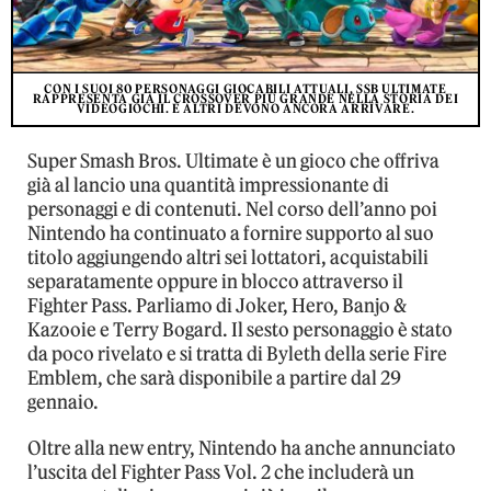
CON I SUOI 80 PERSONAGGI GIOCABILI ATTUALI, SSB ULTIMATE
RAPPRESENTA GIÀ IL CROSSOVER PIÙ GRANDE NELLA STORIA DEI
VIDEOGIOCHI. E ALTRI DEVONO ANCORA ARRIVARE.
Super Smash Bros. Ultimate è un gioco che offriva
già al lancio una quantità impressionante di
personaggi e di contenuti. Nel corso dell’anno poi
Nintendo ha continuato a fornire supporto al suo
titolo aggiungendo altri sei lottatori, acquistabili
separatamente oppure in blocco attraverso il
Fighter Pass. Parliamo di Joker, Hero, Banjo &
Kazooie e Terry Bogard. Il sesto personaggio è stato
da poco rivelato e si tratta di Byleth della serie Fire
Emblem, che sarà disponibile a partire dal 29
gennaio.
Oltre alla new entry, Nintendo ha anche annunciato
l’uscita del Fighter Pass Vol. 2 che includerà un