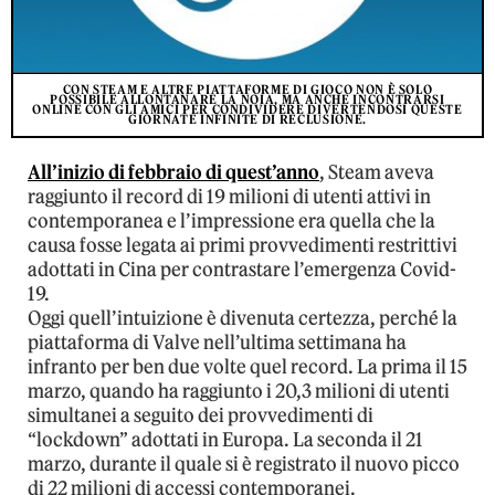
CON STEAM E ALTRE PIATTAFORME DI GIOCO NON È SOLO
POSSIBILE ALLONTANARE LA NOIA, MA ANCHE INCONTRARSI
ONLINE CON GLI AMICI PER CONDIVIDERE DIVERTENDOSI QUESTE
GIORNATE INFINITE DI RECLUSIONE.
All’inizio di febbraio di quest’anno
, Steam aveva
raggiunto il record di 19 milioni di utenti attivi in
contemporanea e l’impressione era quella che la
causa fosse legata ai primi provvedimenti restrittivi
adottati in Cina per contrastare l’emergenza Covid-
19.
Oggi quell’intuizione è divenuta certezza, perché la
piattaforma di Valve nell’ultima settimana ha
infranto per ben due volte quel record. La prima il 15
marzo, quando ha raggiunto i 20,3 milioni di utenti
simultanei a seguito dei provvedimenti di
“lockdown” adottati in Europa. La seconda il 21
marzo, durante il quale si è registrato il nuovo picco
di 22 milioni di accessi contemporanei.