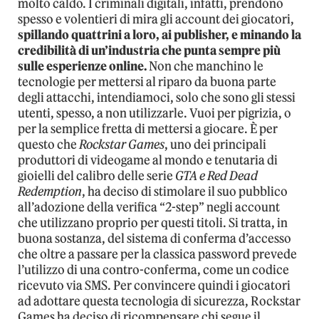
molto caldo. I criminali digitali, infatti, prendono
spesso e volentieri di mira gli account dei giocatori,
spillando quattrini a loro, ai publisher, e minando la
credibilità di un’industria che punta sempre più
sulle esperienze online.
Non che manchino le
tecnologie per mettersi al riparo da buona parte
degli attacchi, intendiamoci, solo che sono gli stessi
utenti, spesso, a non utilizzarle. Vuoi per pigrizia, o
per la semplice fretta di mettersi a giocare. È per
questo che
Rockstar Games
, uno dei principali
produttori di videogame al mondo e tenutaria di
gioielli del calibro delle serie
GTA e Red Dead
Redemption
, ha deciso di stimolare il suo pubblico
all’adozione della verifica “2-step” negli account
che utilizzano proprio per questi titoli. Si tratta, in
buona sostanza, del sistema di conferma d’accesso
che oltre a passare per la classica password prevede
l’utilizzo di una contro-conferma, come un codice
ricevuto via SMS. Per convincere quindi i giocatori
ad adottare questa tecnologia di sicurezza, Rockstar
Games ha deciso di ricompensare chi segue il