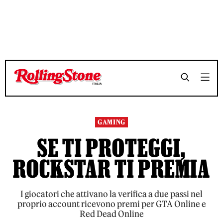
TEMPO DI LETTURA 3 MINUTI
TEMPO DI LETTURA 3 MINUTI
SHARE
SHARE
GAMING
SE TI PROTEGGI,
ROCKSTAR TI PREMIA
I giocatori che attivano la verifica a due passi nel
proprio account ricevono premi per GTA Online e
Red Dead Online