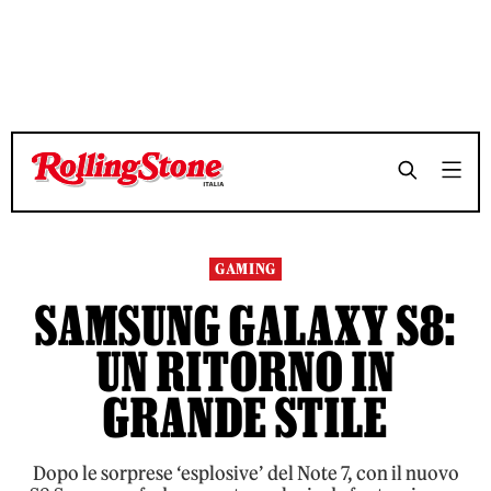
TEMPO DI LETTURA 9 MINUTI
TEMPO DI LETTURA 9 MINUTI
SHARE
SHARE
GAMING
SAMSUNG GALAXY S8:
UN RITORNO IN
GRANDE STILE
Dopo le sorprese ‘esplosive’ del Note 7, con il nuovo