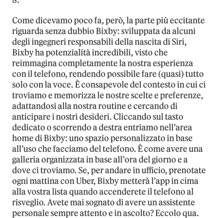
8.
Come dicevamo poco fa, però, la parte più eccitante
riguarda senza dubbio Bixby: sviluppata da alcuni
degli ingegneri responsabili della nascita di Siri,
Bixby ha potenzialità incredibili, visto che
reimmagina completamente la nostra esperienza
con il telefono, rendendo possibile fare (quasi) tutto
solo con la voce. È consapevole del contesto in cui ci
troviamo e memorizza le nostre scelte e preferenze,
adattandosi alla nostra routine e cercando di
anticipare i nostri desideri. Cliccando sul tasto
dedicato o scorrendo a destra entriamo nell’area
home di Bixby: uno spazio personalizzato in base
all’uso che facciamo del telefono. È come avere una
galleria organizzata in base all’ora del giorno e a
dove ci troviamo. Se, per andare in ufficio, prenotate
ogni mattina con Uber, Bixby metterà l’app in cima
alla vostra lista quando accenderete il telefono al
risveglio. Avete mai sognato di avere un assistente
personale sempre attento e in ascolto? Eccolo qua.