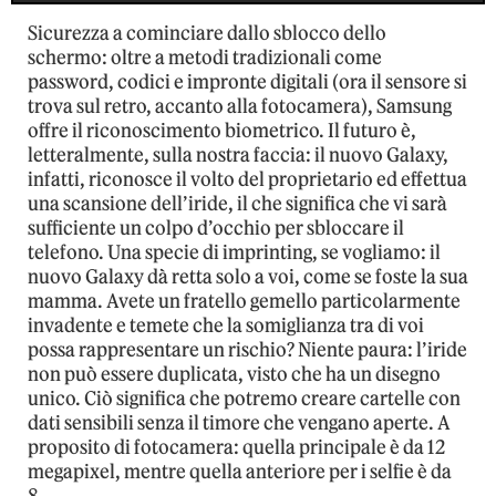
Sicurezza a cominciare dallo sblocco dello
schermo: oltre a metodi tradizionali come
password, codici e impronte digitali (ora il sensore si
trova sul retro, accanto alla fotocamera), Samsung
offre il riconoscimento biometrico. Il futuro è,
letteralmente, sulla nostra faccia: il nuovo Galaxy,
infatti, riconosce il volto del proprietario ed effettua
una scansione dell’iride, il che significa che vi sarà
sufficiente un colpo d’occhio per sbloccare il
telefono. Una specie di imprinting, se vogliamo: il
nuovo Galaxy dà retta solo a voi, come se foste la sua
mamma. Avete un fratello gemello particolarmente
invadente e temete che la somiglianza tra di voi
possa rappresentare un rischio? Niente paura: l’iride
non può essere duplicata, visto che ha un disegno
unico. Ciò significa che potremo creare cartelle con
dati sensibili senza il timore che vengano aperte. A
proposito di fotocamera: quella principale è da 12
megapixel, mentre quella anteriore per i selfie è da