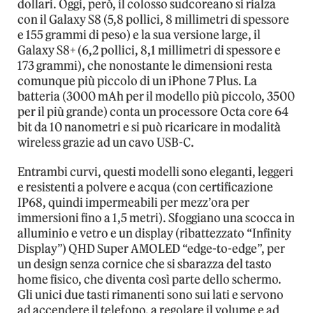
dollari. Oggi, però, il colosso sudcoreano si rialza
con il Galaxy S8 (5,8 pollici, 8 millimetri di spessore
e 155 grammi di peso) e la sua versione large, il
Galaxy S8+ (6,2 pollici, 8,1 millimetri di spessore e
173 grammi), che nonostante le dimensioni resta
comunque più piccolo di un iPhone 7 Plus. La
batteria (3000 mAh per il modello più piccolo, 3500
per il più grande) conta un processore Octa core 64
bit da 10 nanometri e si può ricaricare in modalità
wireless grazie ad un cavo USB-C.
Entrambi curvi, questi modelli sono eleganti, leggeri
e resistenti a polvere e acqua (con certificazione
IP68, quindi impermeabili per mezz’ora per
immersioni fino a 1,5 metri). Sfoggiano una scocca in
alluminio e vetro e un display (ribattezzato “Infinity
Display”) QHD Super AMOLED “edge-to-edge”, per
un design senza cornice che si sbarazza del tasto
home fisico, che diventa così parte dello schermo.
Gli unici due tasti rimanenti sono sui lati e servono
ad accendere il telefono, a regolare il volume e ad