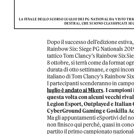
LA FINALE DELLO SCORSO LUGLIO DEI PG NATIONAL HA VISTO TRIO
DESTRA), CHE SI SONO CLASSIFICATI SE
Dopo il successo dell’edizione estiva,
Rainbow Six: Siege PG Nationals 2019
tattico Tom Clancy’s Rainbow Six Sieg
8 ottobre, si terrà come da format ogn
durata di otto settimane, e ogni inco
italiano di Tom Clancy’s Rainbow Six
I partecipanti scenderanno in campo 
luglio è andato ai Mkers
.
I campioni 
questa volta con alcuni vecchi riva
Legion Esport, Outplayed e Italian 
CyberGround Gaming e Goskilla A
Ma gli appuntamenti eSportivi del no
non finisco qui perché, quasi in conc
partito il primo campionato nazionale