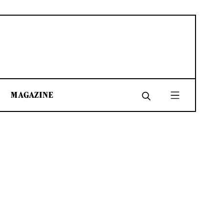
MAGAZINE
SHARE
SHARE