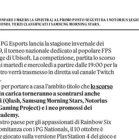
NFARE I MKERS (A SINISTRA) AL PRIMO POSTO SEGUITI DA I NOTORIUS LEGI
CONDI. TERZI CLASSIFICATI I SAMSUNG MORNING STARS.
 PG Esports lancia la stagione invernale dei
, il torneo nazionale dedicato al popolare FPS
e di Ubisoft. La competizione, partita lo scorso
i martedì e mercoledì a partire dalle 19:00 per la
ntro verrà trasmesso in diretta sul canale Twitch
.
per portare a casa l’ambito titolo che
lo scorso
in carica torneranno a scontrarsi anche
li (Qlash, Samsung Morning Stars, Notorius
Gaming Project) e i neo promossi dei
cademy.
stro paese per gli appassionati di Rainbow Six
omitanza con i PG Nationals, il 10 ottobre è
 giocato sulla versione PlayStation 4 del gioco e