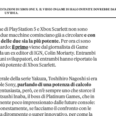
STAZIONI DI XBOX ONE X. IL VIDEO INGAME DI HALO INFINITE DOVREBBE D
UN’IDEA.
iche di PlayStation 5 e Xbox Scarlett non sono
le due macchine cominciano già a circolare
e con
 delle due sia la più potente.
Per ora ci sono
guardo:
il primo
viene dal giornalista di Game
a un ex editor di IGN, Colin Moriarty. Entrambi
ni sviluppatori, ed entrambi hanno riportato la
più potente di Xbox Scarlett.
erale della serie Yakuza, Toshihiro Nagoshi si era
le Sony,
parlando di una potenza di calcolo
ntusiasta, però, ce n’è sempre uno che storce il
Atsushi Inaba, il boss di Platinum Games, che in
amente poco impressionato dalle future console:
, onestamente, se facciamo il confronto con le
ia dirompente o super innovativo, per come la