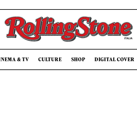
Rolling Stone Italia
INEMA & TV
CULTURE
SHOP
DIGITAL COVER