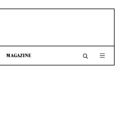
MAGAZINE
SHARE
SHARE