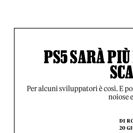
PS5 SARÀ PIÙ
SC
Per alcuni sviluppatori è così. E 
noiose 
DI
RO
20 GI