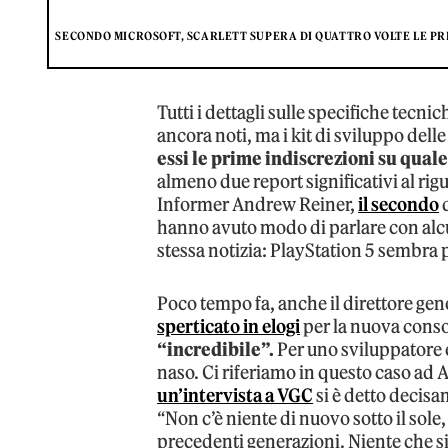
SECONDO MICROSOFT, SCARLETT SUPERA DI QUATTRO VOLTE LE PRE
Tutti i dettagli sulle specifiche tecn
ancora noti, ma i kit di sviluppo del
essi le prime indiscrezioni su quale
almeno due report significativi al ri
Informer Andrew Reiner,
il secondo
d
hanno avuto modo di parlare con alcu
stessa notizia: PlayStation 5 sembra 
Poco tempo fa, anche il direttore gen
sperticato in elogi
per la nuova conso
“incredibile”.
Per uno sviluppatore e
naso. Ci riferiamo in questo caso ad 
un’intervista a VGC
si è detto decis
“Non c’è niente di nuovo sotto il sole
precedenti generazioni. Niente che s