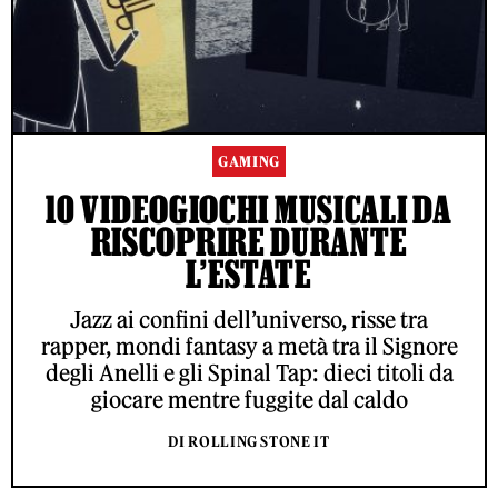
GAMING
10 VIDEOGIOCHI MUSICALI DA
RISCOPRIRE DURANTE
L’ESTATE
ACCETTO LE NORME SUL TRATTAMENTO DEI DATI E
L'INVIO DELLA NEWSLETTER DI RS
Jazz ai confini dell’universo, risse tra
rapper, mondi fantasy a metà tra il Signore
degli Anelli e gli Spinal Tap: dieci titoli da
© ROLLING STONE ITALIA 2026
CONTATTI
PUBBLICITÀ
giocare mentre fuggite dal caldo
PARTNERSHIP
PRIVACY
CONDIZIONI D'UTILIZZO
INSTAGRAM
FACEBOOK
YOUTUBE
LINKEDIN
X (TWITTER)
DI ROLLING STONE IT
PUBBLICATO DA ROLLING STONE ITALIA, SOTTO LICENZA DI ROLLING
STONE, LLC, FILIALE DI PENSKE MEDIA CORPORATION.