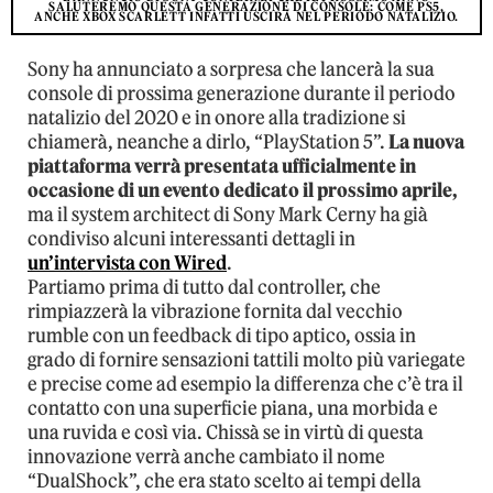
SALUTEREMO QUESTA GENERAZIONE DI CONSOLE: COME PS5,
ANCHE XBOX SCARLETT INFATTI USCIRÀ NEL PERIODO NATALIZIO.
Sony ha annunciato a sorpresa che lancerà la sua
console di prossima generazione durante il periodo
natalizio del 2020 e in onore alla tradizione si
chiamerà, neanche a dirlo, “PlayStation 5”.
La nuova
piattaforma verrà presentata ufficialmente in
occasione di un evento dedicato il prossimo aprile,
ma il system architect di Sony Mark Cerny ha già
condiviso alcuni interessanti dettagli in
un’intervista con Wired
.
Partiamo prima di tutto dal controller, che
rimpiazzerà la vibrazione fornita dal vecchio
rumble con un feedback di tipo aptico, ossia in
grado di fornire sensazioni tattili molto più variegate
e precise come ad esempio la differenza che c’è tra il
contatto con una superficie piana, una morbida e
una ruvida e così via. Chissà se in virtù di questa
innovazione verrà anche cambiato il nome
“DualShock”, che era stato scelto ai tempi della