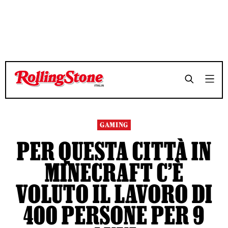
TEMPO DI LETTURA 3 MINUTI
TEMPO DI LETTURA 3 MINUTI
SHARE
SHARE
GAMING
PER QUESTA CITTÀ IN
MINECRAFT C’È
VOLUTO IL LAVORO DI
400 PERSONE PER 9