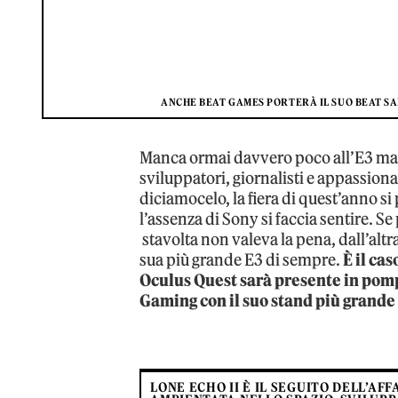
ANCHE BEAT GAMES PORTERÀ IL SUO BEAT S
Manca ormai davvero poco all’E3 ma è 
sviluppatori, giornalisti e appassion
diciamocelo, la fiera di quest’anno 
l’assenza di Sony si faccia sentire. S
stavolta non valeva la pena, dall’altra
sua più grande E3 di sempre.
È il cas
Oculus Quest sarà presente in pom
Gaming con il suo stand più grande
LONE ECHO II È IL SEGUITO DELL’A