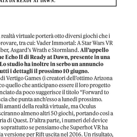
ATA DA READY AT DAWN.
realtà virtuale porterà otto diversi giochi che i
provare, tra cui: Vader Immortal: A Star Wars VR
aber, Asgard’s Wrath e Stormland.
All’appello
e Echo II di Ready at Dawn, presente in una
 Lo studio ha inoltre in serbo un annuncio
tti i dettagli il prossimo 10 giugno.
di Vertigo Games (i creatori dell’ottimo Arizona
o quello che anticipano essere il loro progetto
anciato da poco suggerisce il titolo “Forward to
scia che punta anch’esso a lunedì prossimo.
gli amanti della realtà virtuale, ma Oculus
sciranno almeno altri 50 giochi, portando così a
reria di Quest. D’altra parte, i numeri del device
soprattutto se pensiamo che Superhot VR ha
la versione per Rift uscita nel 2016. Un risultato,