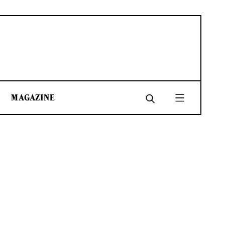
MAGAZINE
SHARE
SHARE