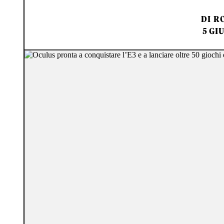
DI
RO
5 GI