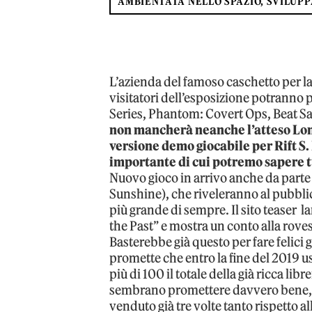
AMBIENTATA NELLO SPAZIO, SVILUPP
L’azienda del famoso caschetto per la 
visitatori dell’esposizione potranno 
Series, Phantom: Covert Ops, Beat S
non mancherà neanche l’atteso Lon
versione demo giocabile per Rift S.
importante di cui potremo sapere tu
Nuovo gioco in arrivo anche da parte 
Sunshine), che riveleranno al pubblic
più grande di sempre. Il sito teaser l
the Past” e mostra un conto alla rove
Basterebbe già questo per fare felici 
promette che entro la fine del 2019 u
più di 100 il totale della già ricca lib
sembrano promettere davvero bene, 
venduto già tre volte tanto rispetto al