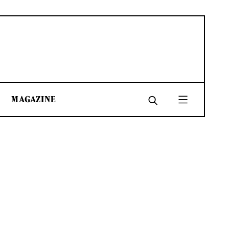
MAGAZINE
SHARE
SHARE