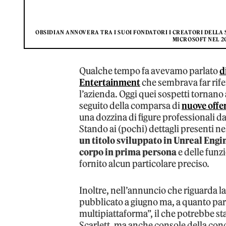
OBSIDIAN ANNOVERA TRA I SUOI FONDATORI I CREATORI DELLA SE
MICROSOFT NEL 20
Qualche tempo fa avevamo parlato
d
Entertainment
che sembrava far rife
l’azienda. Oggi quei sospetti tornano 
seguito della comparsa di
nuove offer
una dozzina di figure professionali 
Stando ai (pochi) dettagli presenti ne
un titolo sviluppato in Unreal Eng
corpo in prima persona
e delle funz
fornito alcun particolare preciso.
Inoltre, nell’annuncio che riguarda la
pubblicato a giugno ma, a quanto pare
multipiattaforma”, il che potrebbe s
Scarlett, ma anche console della con