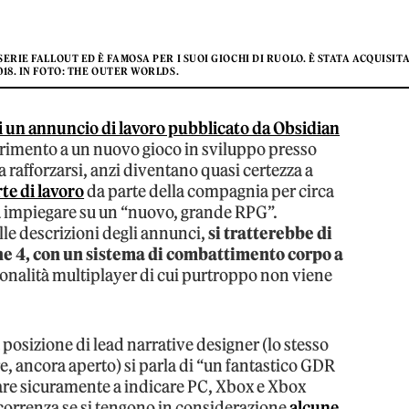
RIE FALLOUT ED È FAMOSA PER I SUOI GIOCHI DI RUOLO. È STATA ACQUISIT
18. IN FOTO: THE OUTER WORLDS.
i un annuncio di lavoro pubblicato da Obsidian
rimento a un nuovo gioco in sviluppo presso
a rafforzarsi, anzi diventano quasi certezza a
te di lavoro
da parte della compagnia per circa
da impiegare su un “nuovo, grande RPG”.
lle descrizioni degli annunci,
si tratterebbe di
ine 4, con un sistema di combattimento corpo a
ionalità multiplayer di cui purtroppo non viene
 posizione di lead narrative designer (lo stesso
, ancora aperto) si parla di “un fantastico GDR
tare sicuramente a indicare PC, Xbox e Xbox
correnza se si tengono in considerazione
alcune