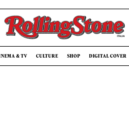
Rolling Stone Italia
INEMA & TV
CULTURE
SHOP
DIGITAL COVER