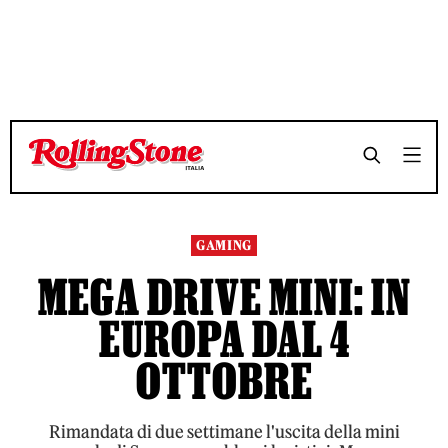
TEMPO DI LETTURA 3 MINUTI
TEMPO DI LETTURA 3 MINUTI
SHARE
SHARE
GAMING
MEGA DRIVE MINI: IN
EUROPA DAL 4
OTTOBRE
Rimandata di due settimane l'uscita della mini